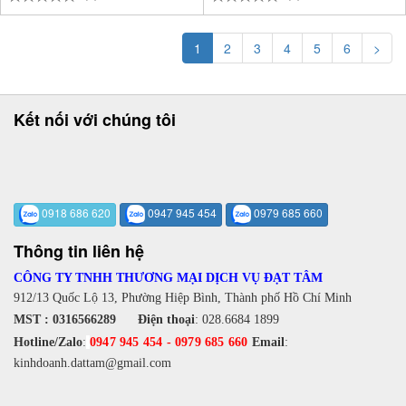
1
2
3
4
5
6
>
Kết nối với chúng tôi
0918 686 620
0947 945 454
0979 685 660
Thông tin liên hệ
CÔNG TY TNHH THƯƠNG MẠI DỊCH VỤ ĐẠT TÂM
912/13 Quốc Lộ 13, Phường Hiệp Bình, Thành phố Hồ Chí Minh
MST : 0316566289
Điện thoại
:
028.6684 1899
Hotline/Zalo
:
0947 945 454
-
0979 685 660
Email
:
kinhdoanh.dattam@gmail.com