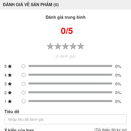
ĐÁNH GIÁ VỀ SẢN PHẨM (0)
Đánh giá trung bình
0/5
(0 đánh giá)
5
0%
4
0%
3
0%
2
0%
1
0%
Tiêu đề
(Tối thiểu 50 ký tự)
Ý kiến của bạn