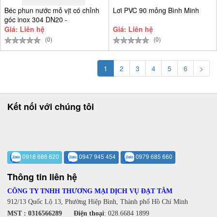
Béc phun nước mỏ vịt có chỉnh
Lơi PVC 90 mỏng Bình Minh
góc inox 304 DN20 -
Giá: Liên hệ
Giá: Liên hệ
(0)
(0)
1
2
3
4
5
6
>
Kết nối với chúng tôi
0918 686 620
0947 945 454
0979 685 660
Thông tin liên hệ
CÔNG TY TNHH THƯƠNG MẠI DỊCH VỤ ĐẠT TÂM
912/13 Quốc Lộ 13, Phường Hiệp Bình, Thành phố Hồ Chí Minh
MST : 0316566289
Điện thoại
:
028.6684 1899