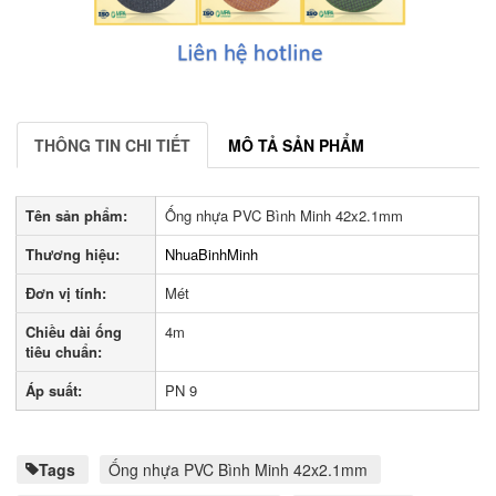
THÔNG TIN CHI TIẾT
MÔ TẢ SẢN PHẨM
Tên sản phẩm:
Ống nhựa PVC Bình Minh 42x2.1mm
Thương hiệu:
NhuaBinhMinh
Đơn vị tính:
Mét
Chiều dài ống
4m
tiêu chuẩn:
Áp suất:
PN 9
Tags
Ống nhựa PVC Bình Minh 42x2.1mm