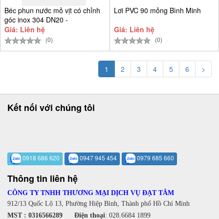
Béc phun nước mỏ vịt có chỉnh
Lơi PVC 90 mỏng Bình Minh
góc inox 304 DN20 -
Giá: Liên hệ
Giá: Liên hệ
(0)
(0)
1
2
3
4
5
6
>
Kết nối với chúng tôi
0918 686 620
0947 945 454
0979 685 660
Thông tin liên hệ
CÔNG TY TNHH THƯƠNG MẠI DỊCH VỤ ĐẠT TÂM
912/13 Quốc Lộ 13, Phường Hiệp Bình, Thành phố Hồ Chí Minh
MST : 0316566289
Điện thoại
:
028.6684 1899