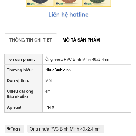
THÔNG TIN CHI TIẾT
MÔ TẢ SẢN PHẨM
Tên sản phẩm:
Ống nhựa PVC Bình Minh 49x2.4mm
Thương hiệu:
NhuaBinhMinh
Đơn vị tính:
Mét
Chiều dài ống
4m
tiêu chuẩn:
Áp suất:
PN 9
Tags
Ống nhựa PVC Bình Minh 49x2.4mm