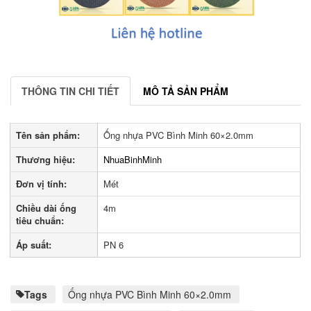
THÔNG TIN CHI TIẾT
MÔ TẢ SẢN PHẨM
Tên sản phẩm:
Ống nhựa PVC Bình Minh 60×2.0mm
Thương hiệu:
NhuaBinhMinh
Đơn vị tính:
Mét
Chiều dài ống
4m
tiêu chuẩn:
Áp suất:
PN 6
Tags
Ống nhựa PVC Bình Minh 60×2.0mm