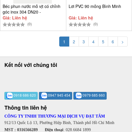
Béc phun nước mỏ vịt có chỉnh
Lơi PVC 90 mỏng Bình Minh
góc inox 304 DN20 -
Giá: Liên hệ
Giá: Liên hệ
(0)
(0)
1
2
3
4
5
6
>
Kết nối với chúng tôi
0918 686 620
0947 945 454
0979 685 660
Thông tin liên hệ
CÔNG TY TNHH THƯƠNG MẠI DỊCH VỤ ĐẠT TÂM
912/13 Quốc Lộ 13, Phường Hiệp Bình, Thành phố Hồ Chí Minh
MST : 0316566289
Điện thoại
:
028.6684 1899