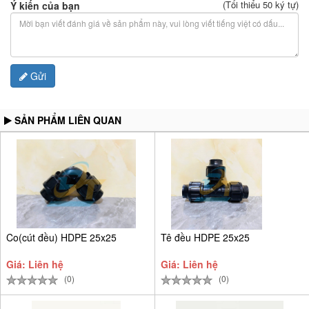
(Tối thiểu 50 ký tự)
Ý kiến của bạn
Gửi
SẢN PHẨM LIÊN QUAN
Co(cút đều) HDPE 25x25
Tê đều HDPE 25x25
Giá: Liên hệ
Giá: Liên hệ
(0)
(0)