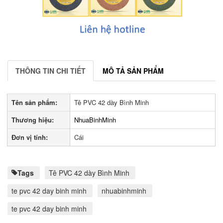
THÔNG TIN CHI TIẾT
MÔ TẢ SẢN PHẨM
Tên sản phẩm:
Tê PVC 42 dày Bình Minh
Thương hiệu:
NhuaBinhMinh
Đơn vị tính:
Cái
Tags
Tê PVC 42 dày Bình Minh
te pvc 42 day binh minh
nhuabinhminh
te pvc 42 day binh minh