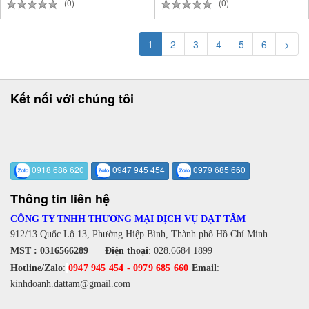
(0)
(0)
1
2
3
4
5
6
>
Kết nối với chúng tôi
0918 686 620
0947 945 454
0979 685 660
Thông tin liên hệ
CÔNG TY TNHH THƯƠNG MẠI DỊCH VỤ ĐẠT TÂM
912/13 Quốc Lộ 13, Phường Hiệp Bình, Thành phố Hồ Chí Minh
MST : 0316566289
Điện thoại
:
028.6684 1899
Hotline/Zalo
:
0947 945 454
-
0979 685 660
Email
:
kinhdoanh.dattam@gmail.com