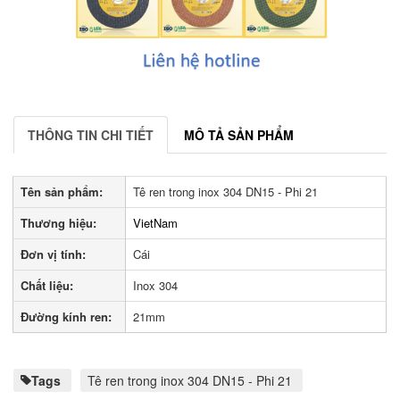
THÔNG TIN CHI TIẾT
MÔ TẢ SẢN PHẨM
Tên sản phẩm:
Tê ren trong inox 304 DN15 - Phi 21
Thương hiệu:
VietNam
Đơn vị tính:
Cái
Chất liệu:
Inox 304
Đường kính ren:
21mm
Tags
Tê ren trong inox 304 DN15 - Phi 21