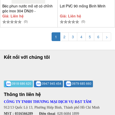
Béc phun nước mỏ vịt có chỉnh
Lơi PVC 90 mỏng Bình Minh
góc inox 304 DN20 -
Giá: Liên hệ
Giá: Liên hệ
(0)
(0)
1
2
3
4
5
6
>
Kết nối với chúng tôi
0918 686 620
0947 945 454
0979 685 660
Thông tin liên hệ
CÔNG TY TNHH THƯƠNG MẠI DỊCH VỤ ĐẠT TÂM
912/13 Quốc Lộ 13, Phường Hiệp Bình, Thành phố Hồ Chí Minh
MST : 0316566289
Điện thoại
:
028.6684 1899