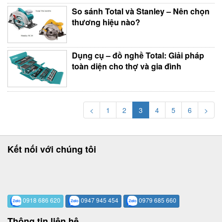
So sánh Total và Stanley – Nên chọn
thương hiệu nào?
Dụng cụ – đồ nghề Total: Giải pháp
toàn diện cho thợ và gia đình
<
1
2
3
4
5
6
>
Kết nối với chúng tôi
0918 686 620
0947 945 454
0979 685 660
Thông tin liên hệ