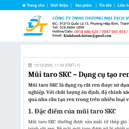
|
|
|
|
Trang chủ
Giới thiệu
Tin tức
Liên h
Sản phẩm
Trang tin chính
Đạt tâm
Hướng dẫn sử dụn
13/12/2025, 11:33 (GMT+7)
Mũi taro SKC – Dụng cụ tạo ren
Mũi taro SKC là dụng cụ cắt ren được sử dụ
nghiệp. Với chất lượng ổn định, độ chính x
quả nhu cầu tạo ren trong trên nhiều loại 
1. Đặc điểm của mũi taro SKC
Mũi taro SKC thường được sản xuất từ thép gió 
trình cắt ren. Bề mặt mũi taro được xử lý nhiệt 