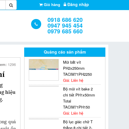
Đăng nhập
Giỏ hàng
0918 686 620
0947 945 454
0979 685 660
Quảng cáo sản phẩm
Mũi bắt vít
xem:
1296
PH2x250mm
hí
TACIM71PH2250
Giá: Liên hệ
ng
Bộ mũi vít bake 2
ng hiệu
chi tiết PH1x50mm
g.
Total
TACIM71PH150
Giá: Liên hệ
rong quá
Bộ lục giác chữ T
thẳng 8 chi tiết 2-
 suất ổn