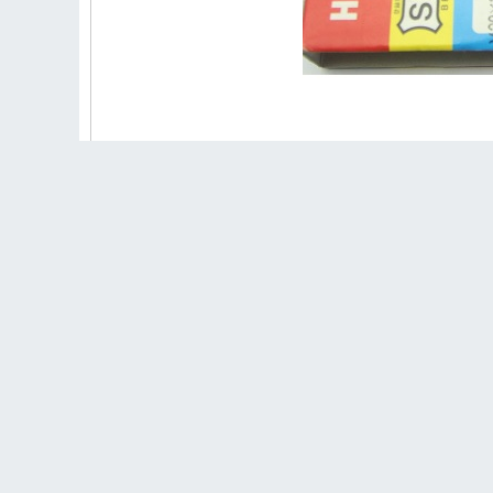
2. Ưu điểm nổi bật
Mũi taro SKC cho khả năng tạo ren đều, đẹp và đú
taro ít bị sứt mẻ khi làm việc liên tục, phù hợp 
xác trong môi trường xưởng cơ khí và công trình.