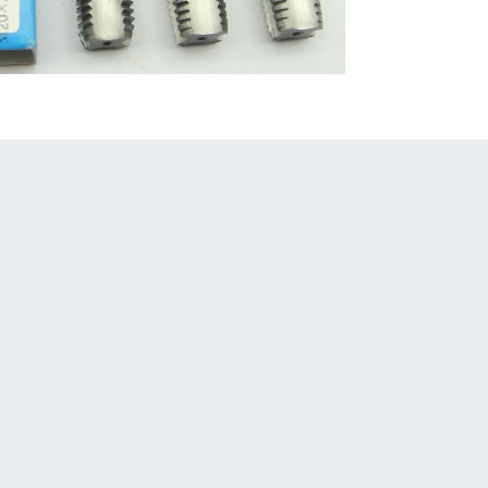
ng chuẩn kỹ thuật. Độ bền cao giúp giảm chi phí thay thế dụng
cho cả taro tay và taro máy. Sản phẩm đáp ứng tốt nhu cầu gia cô