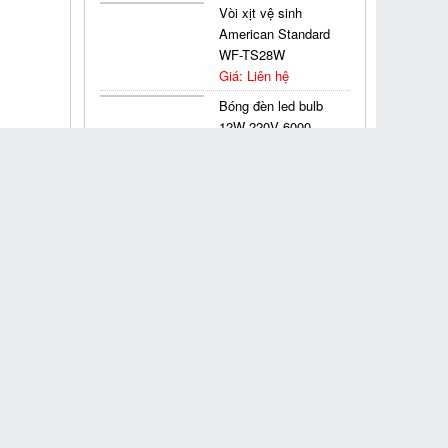
Vòi xịt vệ sinh
American Standard
WF-TS28W
Giá: Liên hệ
Bóng đèn led bulb
12W 220V 6000-
6500K MPE LBD3-
12T
Giá: Liên hệ
Thước cuộn thép
Stanley 5x19mm
 cụ. Mũi
STHT37191
ng chính
Giá: Liên hệ
Sủi cán dài 300mm
Wadfow WGS1630
Giá: Liên hệ
Keo Silicone trung
tính X'traseal SN-
504 300ml
Giá: Liên hệ