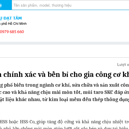
ệ
g
Giới thiệu sản phẩm
Kiến thức sản phẩm
Lượt 
 chính xác và bền bỉ cho gia công cơ k
ng phổ biến trong ngành cơ khí, sửa chữa và sản xuất cô
ác cao và khả năng chịu mài mòn tốt, mũi taro SKC đáp ứ
vật liệu khác nhau, từ kim loại mềm đến thép thông dụn
HSS hoặc HSS-Co, giúp tăng độ cứng và khả năng chịu nhiệt t
và phủ lớp chống mài mòn, giúp lưỡi cắt sắc bén và duy trì hiệu