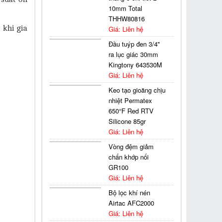
10mm Total
THHW80816
 khi gia
Giá: Liên hệ
Đầu tuýp đen 3/4''
ra lục giác 30mm
Kingtony 643530M
Giá: Liên hệ
Keo tạo gioăng chịu
nhiệt Permatex
650°F Red RTV
Silicone 85gr
Giá: Liên hệ
Vòng đệm giảm
chấn khớp nối
GR100
Giá: Liên hệ
Bộ lọc khí nén
Airtac AFC2000
Giá: Liên hệ