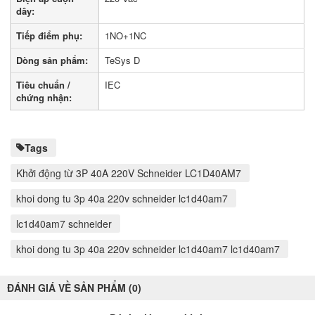
dây:
Tiếp điểm phụ:
1NO+1NC
Dòng sản phẩm:
TeSys D
Tiêu chuẩn /
IEC
chứng nhận:
Tags
Khởi động từ 3P 40A 220V Schneider LC1D40AM7
khoi dong tu 3p 40a 220v schneider lc1d40am7
lc1d40am7 schneider
khoi dong tu 3p 40a 220v schneider lc1d40am7 lc1d40am7
ĐÁNH GIÁ VỀ SẢN PHẨM (0)