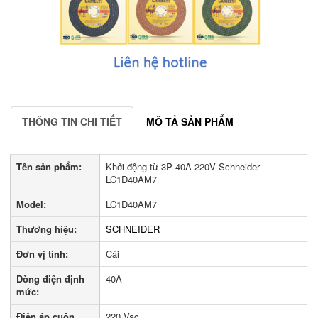
THÔNG TIN CHI TIẾT
MÔ TẢ SẢN PHẨM
Tên sản phẩm:
Khởi động từ 3P 40A 220V Schneider
LC1D40AM7
Model:
LC1D40AM7
Thương hiệu:
SCHNEIDER
Đơn vị tính:
Cái
Dòng điện định
40A
mức:
Điện áp cuộn
220 Vac