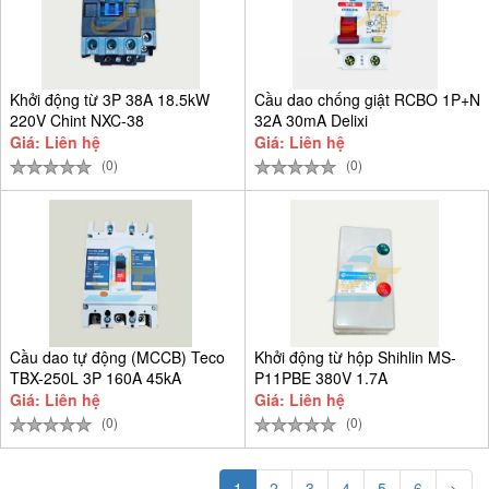
Khởi động từ 3P 38A 18.5kW
Cầu dao chống giật RCBO 1P+N
220V Chint NXC-38
32A 30mA Delixi
CDB6LESi1C32
Giá: Liên hệ
Giá: Liên hệ
(0)
(0)
Cầu dao tự động (MCCB) Teco
Khởi động từ hộp Shihlin MS-
TBX-250L 3P 160A 45kA
P11PBE 380V 1.7A
Giá: Liên hệ
Giá: Liên hệ
(0)
(0)
1
2
3
4
5
6
>