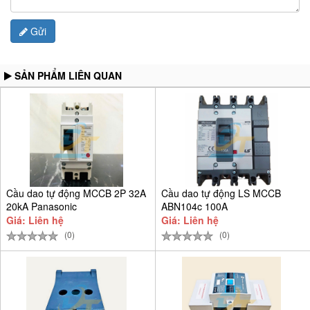
Gửi
SẢN PHẨM LIÊN QUAN
Cầu dao tự động MCCB 2P 32A
Cầu dao tự động LS MCCB
20kA Panasonic
ABN104c 100A
BBSF2232CTCV
Giá: Liên hệ
Giá: Liên hệ
(0)
(0)