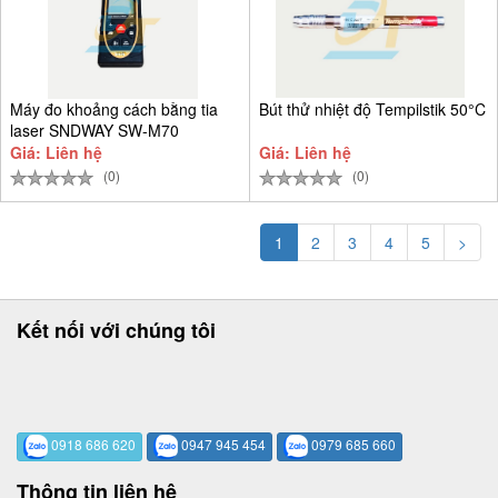
Máy đo khoảng cách bằng tia
Bút thử nhiệt độ Tempilstik 50°C
laser SNDWAY SW-M70
Giá: Liên hệ
Giá: Liên hệ
(0)
(0)
1
2
3
4
5
>
Kết nối với chúng tôi
0918 686 620
0947 945 454
0979 685 660
Thông tin liên hệ