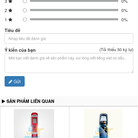
3
0%
2
0%
1
0%
Tiêu đề
(Tối thiểu 50 ký tự)
Ý kiến của bạn
Gửi
SẢN PHẨM LIÊN QUAN