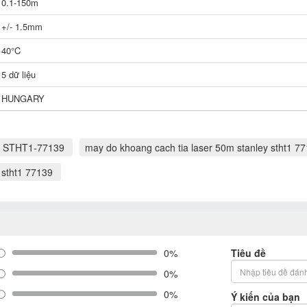
0.1-150m
+/- 1.5mm
40°C
5 dữ liệu
HUNGARY
ey STHT1-77139
may do khoang cach tia laser 50m stanley stht1 7
 stht1 77139
0%
Tiêu đề
0%
0%
Ý kiến của bạn