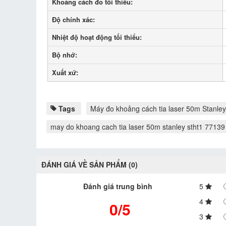
Khoảng cách đo tối thiểu:
Độ chính xác:
Nhiệt độ hoạt động tối thiểu:
Bộ nhớ:
Xuất xứ:
Tags
Máy đo khoảng cách tia laser 50m Stanl
may do khoang cach tia laser 50m stanley stht1 77139
ĐÁNH GIÁ VỀ SẢN PHẨM (0)
Đánh giá trung bình
5
4
0/5
3