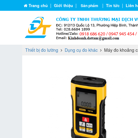
|
|
|
|
Trang chủ
Giới thiệu
Tin tức
Liên h
Sản phẩm
Thiết bị đo lường
Dụng cụ đo khác
Máy đo khoảng cá