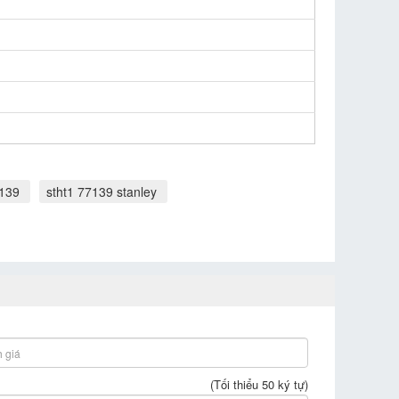
7139
stht1 77139 stanley
(Tối thiểu 50 ký tự)