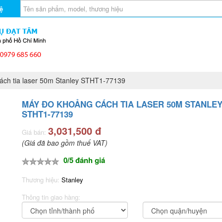
ệ
ch tia laser 50m Stanley STHT1-77139
MÁY ĐO KHOẢNG CÁCH TIA LASER 50M STANLE
STHT1-77139
3,031,500 đ
Giá bán:
(Giá đã bao gồm thuế VAT)
0/5 đánh giá
Thương hiệu:
Stanley
Thông tin giao hàng: