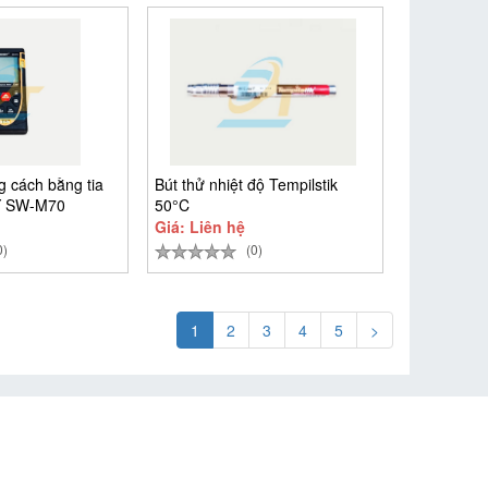
 cách bằng tia
Bút thử nhiệt độ Tempilstik
Y SW-M70
50°C
Giá: Liên hệ
0)
(0)
1
2
3
4
5
>