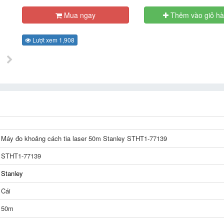
Mua ngay
Thêm vào giỏ h
Lượt xem 1,908
Máy đo khoảng cách tia laser 50m Stanley STHT1-77139
STHT1-77139
Stanley
Cái
50m