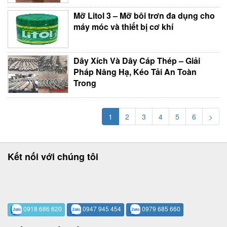
Mỡ Litol 3 – Mỡ bôi trơn đa dụng cho
máy móc và thiết bị cơ khí
Dây Xích Và Dây Cáp Thép – Giải
Pháp Nâng Hạ, Kéo Tải An Toàn
Trong
1
2
3
4
5
6
>
Kết nối với chúng tôi
0918 686 620
0947 945 454
0979 685 660