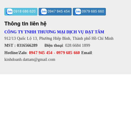
0918 686 620
0947 945 454
0979 685 660
Thông tin liên hệ
CÔNG TY TNHH THƯƠNG MẠI DỊCH VỤ ĐẠT TÂM
912/13 Quốc Lộ 13, Phường Hiệp Bình, Thành phố Hồ Chí Minh
MST : 0316566289
Điện thoại
:
028.6684 1899
Hotline/Zalo
:
0947 945 454
-
0979 685 660
Email
:
kinhdoanh.dattam@gmail.com