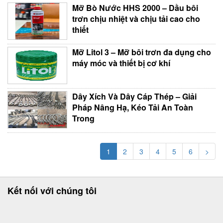
Mỡ Bò Nước HHS 2000 – Dầu bôi
trơn chịu nhiệt và chịu tải cao cho
thiết
Mỡ Litol 3 – Mỡ bôi trơn đa dụng cho
máy móc và thiết bị cơ khí
Dây Xích Và Dây Cáp Thép – Giải
Pháp Nâng Hạ, Kéo Tải An Toàn
Trong
1
2
3
4
5
6
>
Kết nối với chúng tôi