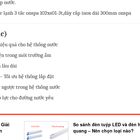
ấp nước.
ác)
hiệu quả cho hệ thống nước
ện trong môi trường ẩm
 lâu dài
– Tối ưu hệ thống lắp đặt
 ngược trong hệ thống nước
p lực cho đường nước yếu
 Giải
So sánh đèn tuýp LED và đèn 
n
quang – Nên chọn loại nào?