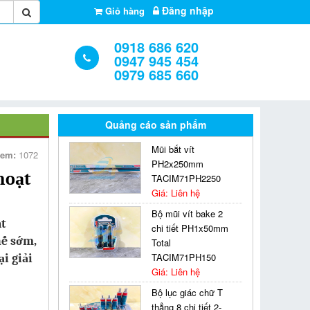
Đăng nhập
Giỏ hàng
0918 686 620
0947 945 454
0979 685 660
Quảng cáo sản phẩm
Mũi bắt vít
xem:
1072
PH2x250mm
hoạt
TACIM71PH2250
Giá: Liên hệ
Bộ mũi vít bake 2
ất
chi tiết PH1x50mm
hế sớm,
Total
TACIM71PH150
i giải
Giá: Liên hệ
Bộ lục giác chữ T
thẳng 8 chi tiết 2-