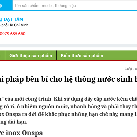
ệ
g
Giới thiệu sản phẩm
Kiến thức sản phẩm
Lượt 
i pháp bền bỉ cho hệ thống nước sinh 
 của mỗi công trình. Khi sử dụng dây cấp nước kém ch
ng rò rỉ, ô nhiễm nguồn nước, nhanh hỏng và phải thay t
ox Onspa ra đời để khắc phục những hạn chế này, mang lạ
ong dài hạn.
ớc inox Onspa