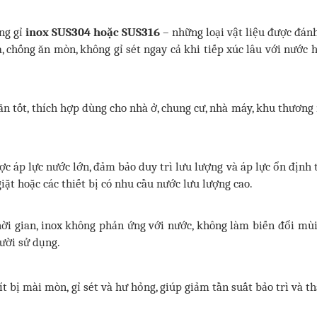
ng gỉ
inox SUS304 hoặc SUS316
– những loại vật liệu được đánh
 chống ăn mòn, không gỉ sét ngay cả khi tiếp xúc lâu với nước 
ãn tốt, thích hợp dùng cho nhà ở, chung cư, nhà máy, khu thương
c áp lực nước lớn, đảm bảo duy trì lưu lượng và áp lực ổn định 
ặt hoặc các thiết bị có nhu cầu nước lưu lượng cao.
ời gian, inox không phản ứng với nước, không làm biến đổi mùi
ười sử dụng.
t bị mài mòn, gỉ sét và hư hỏng, giúp giảm tần suất bảo trì và th