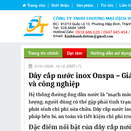
|
|
|
|
Trang chủ
Giới thiệu
Tin tức
Liên h
Sản phẩm
Trang tin chính
Đạt tâm
Hướng dẫn sử dụn
31/01/2026, 10:12 (GMT+7)
Dây cấp nước inox Onspa – Giả
và công nghiệp
Hệ thống đường ống dẫn nước là “mạch máu”
lượng, người dùng có thể gặp phải tình trạ
phát sinh chi phí sửa chữa. Dây cấp nước in
pháp bền bỉ, an toàn và tiết kiệm chi phí tr
Đặc điểm nổi bật của dây cấp nư