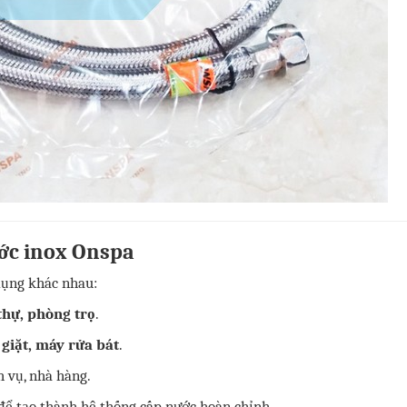
ước inox Onspa
dụng khác nhau:
 thự, phòng trọ
.
 giặt, máy rửa bát
.
 vụ, nhà hàng.
 để tạo thành hệ thống cấp nước hoàn chỉnh.