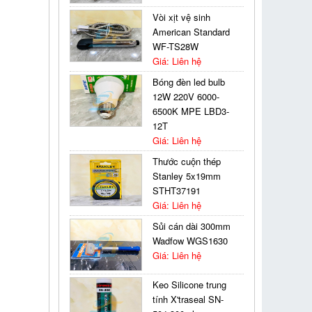
Vòi xịt vệ sinh
American Standard
WF-TS28W
Giá: Liên hệ
Bóng đèn led bulb
12W 220V 6000-
6500K MPE LBD3-
12T
Giá: Liên hệ
Thước cuộn thép
Stanley 5x19mm
STHT37191
Giá: Liên hệ
Sủi cán dài 300mm
Wadfow WGS1630
Giá: Liên hệ
Keo Silicone trung
tính X'traseal SN-