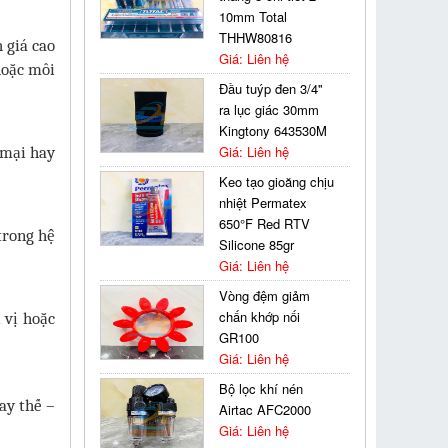
10mm Total
THHW80816
 giá cao
Giá: Liên hệ
hoặc môi
Đầu tuýp đen 3/4''
ra lục giác 30mm
Kingtony 643530M
Giá: Liên hệ
 mại hay
Keo tạo gioăng chịu
nhiệt Permatex
650°F Red RTV
trong hệ
Silicone 85gr
Giá: Liên hệ
Vòng đệm giảm
chấn khớp nối
 vị hoặc
GR100
Giá: Liên hệ
Bộ lọc khí nén
ay thế –
Airtac AFC2000
Giá: Liên hệ