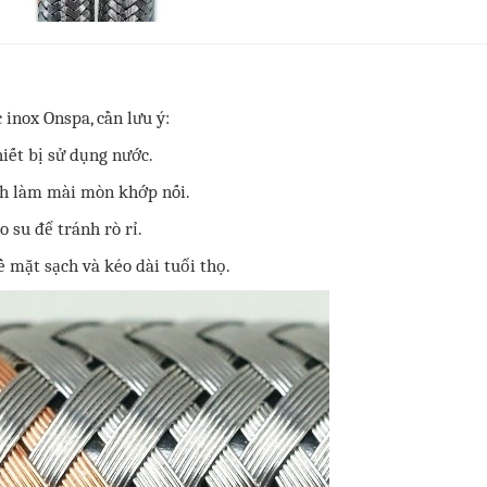
inox Onspa, cần lưu ý:
iết bị sử dụng nước.
nh làm mài mòn khớp nối.
o su để tránh rò rỉ.
ề mặt sạch và kéo dài tuổi thọ.