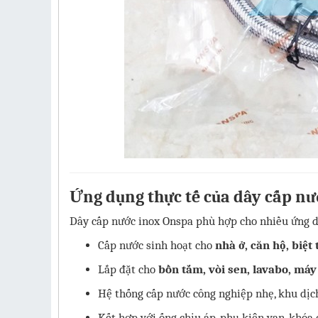
Ứng dụng thực tế của dây cấp n
Dây cấp nước inox Onspa phù hợp cho nhiều ứng 
Cấp nước sinh hoạt cho
nhà ở, căn hộ, biệt
Lắp đặt cho
bồn tắm, vòi sen, lavabo, máy
Hệ thống cấp nước công nghiệp nhẹ, khu dịch
Kết hợp với ống chịu áp, phụ kiện van, khóa