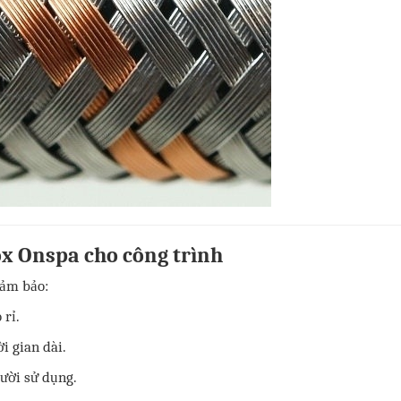
ox Onspa cho công trình
đảm bảo:
 rỉ.
i gian dài.
ười sử dụng.