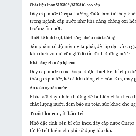
Chất liệu inox SUS304/SUS316 cao cấp
Dây cấp nước Onspa thường được làm từ thép khô
trong ngành cấp nước nhờ khả năng chống oxi hóa,
trường ẩm ướt.
Thiết kế linh hoạt, thích ứng nhiều môi trường
Sản phẩm có độ mềm vừa phải, dễ lắp đặt và co gi
khu dịch vụ mà vẫn giữ độ ổn định đường nước.
Khả năng chịu áp lực cao
Dây cấp nước inox Onspa được thiết kế để chịu đượ
thống cấp nước, kể cả khi dùng cho bồn tắm, máy gi
An toàn nguồn nước
Khác với dây nhựa thường dễ bị biến chất theo th
chất lượng nước, đảm bảo an toàn sức khỏe cho ng
Tuổi thọ cao, ít bảo trì
Nhờ đặc tính bền bỉ của inox, dây cấp nước Onspa í
từ đó tiết kiệm chi phí sử dụng lâu dài.