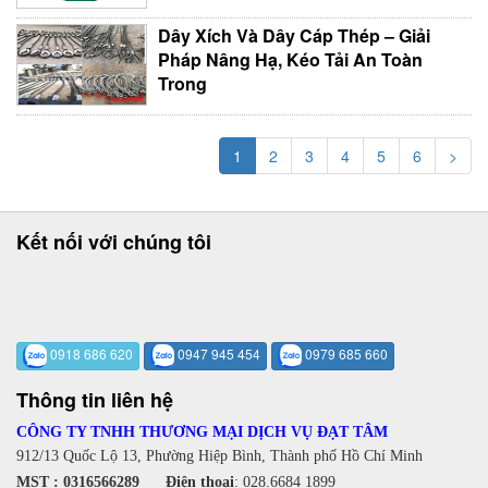
Dây Xích Và Dây Cáp Thép – Giải
Pháp Nâng Hạ, Kéo Tải An Toàn
Trong
1
2
3
4
5
6
>
Kết nối với chúng tôi
0918 686 620
0947 945 454
0979 685 660
Thông tin liên hệ
CÔNG TY TNHH THƯƠNG MẠI DỊCH VỤ ĐẠT TÂM
912/13 Quốc Lộ 13, Phường Hiệp Bình, Thành phố Hồ Chí Minh
MST : 0316566289
Điện thoại
:
028.6684 1899