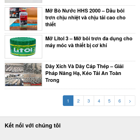
Mỡ Bò Nước HHS 2000 – Dầu bôi
trơn chịu nhiệt và chịu tải cao cho
thiết
Mỡ Litol 3 – Mỡ bôi trơn đa dụng cho
máy móc và thiết bị cơ khí
Dây Xích Và Dây Cáp Thép – Giải
Pháp Nâng Hạ, Kéo Tải An Toàn
Trong
1
2
3
4
5
6
>
Kết nối với chúng tôi