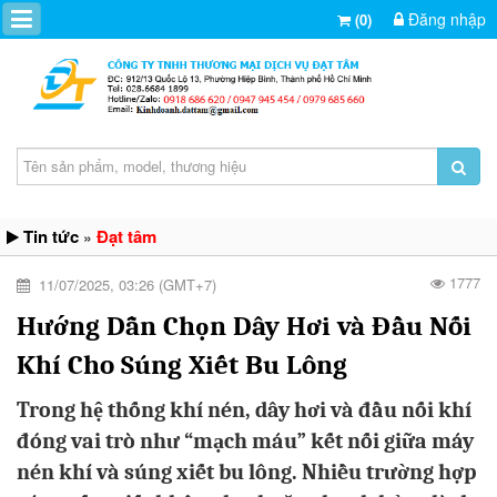
Đăng nhập
(0)
Tin tức
Đạt tâm
»
1777
11/07/2025, 03:26 (GMT+7)
Hướng Dẫn Chọn Dây Hơi và Đầu Nối
Khí Cho Súng Xiết Bu Lông
Trong hệ thống khí nén, dây hơi và đầu nối khí
đóng vai trò như “mạch máu” kết nối giữa máy
nén khí và súng xiết bu lông. Nhiều trường hợp