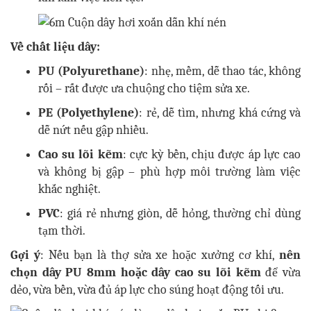
Về chất liệu dây:
PU (Polyurethane)
: nhẹ, mềm, dễ thao tác, không
rối – rất được ưa chuộng cho tiệm sửa xe.
PE (Polyethylene)
: rẻ, dễ tìm, nhưng khá cứng và
dễ nứt nếu gập nhiều.
Cao su lõi kẽm
: cực kỳ bền, chịu được áp lực cao
và không bị gập – phù hợp môi trường làm việc
khắc nghiệt.
PVC
: giá rẻ nhưng giòn, dễ hỏng, thường chỉ dùng
tạm thời.
Gợi ý
: Nếu bạn là thợ sửa xe hoặc xưởng cơ khí,
nên
chọn dây PU 8mm hoặc dây cao su lõi kẽm
để vừa
dẻo, vừa bền, vừa đủ áp lực cho súng hoạt động tối ưu.