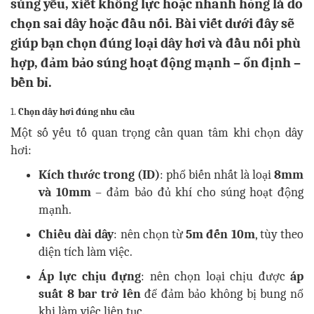
súng yếu, xiết không lực hoặc nhanh hỏng là do
chọn sai dây hoặc đầu nối. Bài viết dưới đây sẽ
giúp bạn chọn đúng loại dây hơi và đầu nối phù
hợp, đảm bảo súng hoạt động mạnh – ổn định –
bền bỉ.
1.
Chọn dây hơi đúng nhu cầu
Một số yếu tố quan trọng cần quan tâm khi chọn dây
hơi:
Kích thước trong (ID)
: phổ biến nhất là loại
8mm
và 10mm
– đảm bảo đủ khí cho súng hoạt động
mạnh.
Chiều dài dây
: nên chọn từ
5m đến 10m
, tùy theo
diện tích làm việc.
Áp lực chịu đựng
: nên chọn loại chịu được
áp
suất 8 bar trở lên
để đảm bảo không bị bung nổ
khi làm việc liên tục.