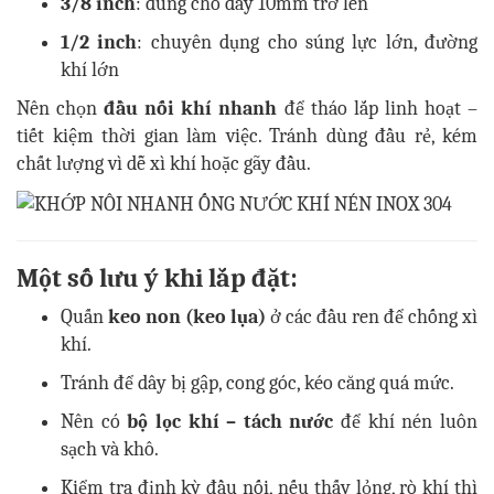
3/8 inch
: dùng cho dây 10mm trở lên
1/2 inch
: chuyên dụng cho súng lực lớn, đường
khí lớn
Nên chọn
đầu nối khí nhanh
để tháo lắp linh hoạt –
tiết kiệm thời gian làm việc. Tránh dùng đầu rẻ, kém
chất lượng vì dễ xì khí hoặc gãy đầu.
Một số lưu ý khi lắp đặt:
Quấn
keo non (keo lụa)
ở các đầu ren để chống xì
khí.
Tránh để dây bị gập, cong góc, kéo căng quá mức.
Nên có
bộ lọc khí – tách nước
để khí nén luôn
sạch và khô.
Kiểm tra định kỳ đầu nối, nếu thấy lỏng, rò khí thì