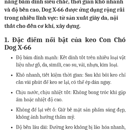
năng bám dính siêu chắc, thời gian khô nhanh
và độ bền cao, Dog X-66 được ứng dụng rộng rãi
trong nhiều lĩnh vực: từ sản xuất giày da, nội
thất cho đến cơ khí, xây dựng.
1. Đặc điểm nổi bật của keo Con Chó
Dog X-66
Độ bám dính mạnh: Kết dính tốt trên nhiều loại vật
liệu như gỗ, da, simili, cao su, vải, nhựa, kim loại.
Khô nhanh, tiết kiệm thời gian: Sau khi bôi keo chỉ
cần vài phút để keo se lại, có thể ép dán ngay.
Chịu nước, chịu nhiệt tốt: Không bong tróc khi gặp
ẩm hoặc nhiệt độ cao.
Không để lại vết ố: Giữ bề mặt sản phẩm sáng đẹp,
không ảnh hưởng thẩm mỹ.
Độ bền lâu dài: Đường keo không bị lão hóa nhanh,