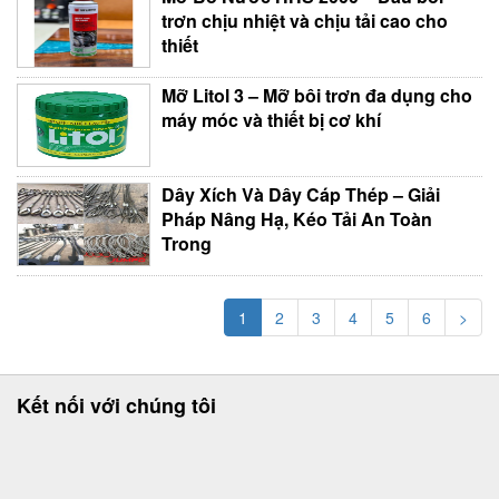
trơn chịu nhiệt và chịu tải cao cho
thiết
Mỡ Litol 3 – Mỡ bôi trơn đa dụng cho
máy móc và thiết bị cơ khí
Dây Xích Và Dây Cáp Thép – Giải
Pháp Nâng Hạ, Kéo Tải An Toàn
Trong
1
2
3
4
5
6
>
Kết nối với chúng tôi