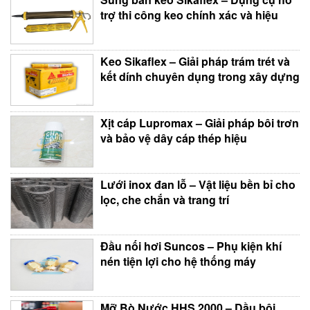
trợ thi công keo chính xác và hiệu
Keo Sikaflex – Giải pháp trám trét và
kết dính chuyên dụng trong xây dựng
Xịt cáp Lupromax – Giải pháp bôi trơn
và bảo vệ dây cáp thép hiệu
Lưới inox đan lỗ – Vật liệu bền bỉ cho
lọc, che chắn và trang trí
Đầu nối hơi Suncos – Phụ kiện khí
nén tiện lợi cho hệ thống máy
Mỡ Bò Nước HHS 2000 – Dầu bôi