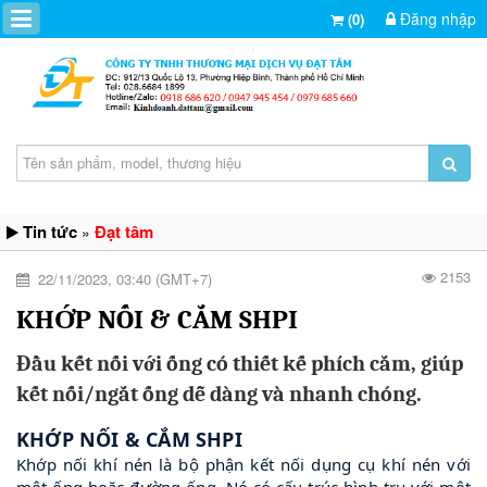
Đăng nhập
(0)
Tin tức
Đạt tâm
»
2153
22/11/2023, 03:40 (GMT+7)
KHỚP NỐI & CẮM SHPI
Đầu kết nối với ống có thiết kế phích cắm, giúp
kết nối/ngắt ống dễ dàng và nhanh chóng.
KHỚP NỐI & CẮM
SHPI
Khớp nối khí nén là bộ phận kết nối dụng cụ khí nén với
một ống hoặc đường ống. Nó có cấu trúc hình trụ với một