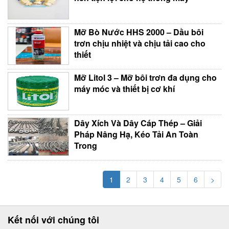
Mỡ Bò Nước HHS 2000 – Dầu bôi
trơn chịu nhiệt và chịu tải cao cho
thiết
Mỡ Litol 3 – Mỡ bôi trơn đa dụng cho
máy móc và thiết bị cơ khí
Dây Xích Và Dây Cáp Thép – Giải
Pháp Nâng Hạ, Kéo Tải An Toàn
Trong
1
2
3
4
5
6
>
Kết nối với chúng tôi