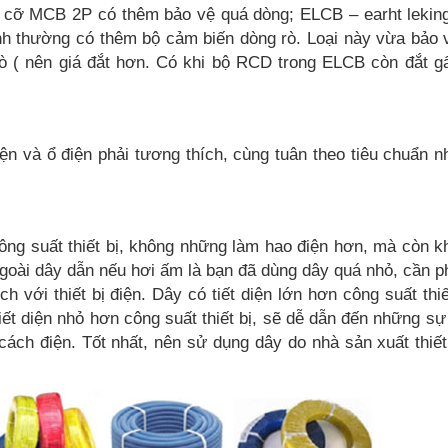
c cỡ MCB 2P có thêm bảo vệ quá dòng; ELCB – earht leking 
h thường có thêm bộ cảm biến dòng rò. Loại này vừa bảo 
ò ( nên giá đắt hơn. Có khi bộ RCD trong ELCB còn đắt g
ện và ổ điện phải tương thích, cùng tuân theo tiêu chuẩn n
ông suất thiết bị, không những làm hao điện hơn, mà còn k
goài dây dẫn nếu hơi ấm là bạn đã dùng dây quá nhỏ, cần p
h với thiết bị điện. Dây có tiết diện lớn hơn công suất thiế
tiết diện nhỏ hơn công suất thiết bị, sẽ dễ dẫn đến những s
ách điện. Tốt nhất, nên sử dụng dây do nhà sản xuất thiết