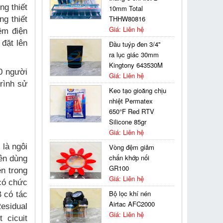
ng thiết
10mm Total
THHW80816
ng thiết
Giá: Liên hệ
ệm điện
 đặt lên
Đầu tuýp đen 3/4''
ra lục giác 30mm
Kingtony 643530M
0 người
Giá: Liên hệ
trình sử
Keo tạo gioăng chịu
nhiệt Permatex
650°F Red RTV
Silicone 85gr
Giá: Liên hệ
 là ngôi
Vòng đệm giảm
chấn khớp nối
nên dùng
GR100
ện trong
Giá: Liên hệ
 có chức
Bộ lọc khí nén
 có tác
Airtac AFC2000
esidual
Giá: Liên hệ
 cicuit