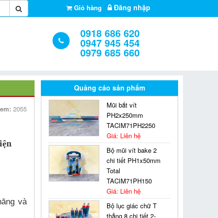
Đăng nhập
Giỏ hàng
0918 686 620
0947 945 454
0979 685 660
Quảng cáo sản phẩm
Mũi bắt vít
xem:
2055
PH2x250mm
TACIM71PH2250
Giá: Liên hệ
iện
Bộ mũi vít bake 2
chi tiết PH1x50mm
Total
TACIM71PH150
Giá: Liên hệ
năng và
Bộ lục giác chữ T
thẳng 8 chi tiết 2-