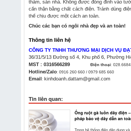
thảm, sàn nhà. Không được đóng đinh vào tườn
cẩn thận bằng chất cách điện. Tránh dùng đi
thể chịu được một cách an toàn.
Chúc các bạn có ngôi nhà đẹp và an toàn!
Thông tin liên hệ
CÔNG TY TNHH THƯƠNG MẠI DỊCH VỤ Đ
36/31/5/13 Đường số 4, Khu phố 6, Phường H
MST : 0316566289
Điện thoại
:
028.6684
Hotline/Zalo
:
0916 260 660 / 0979 685 660
Email
kinhdoanh.dattam@gmail.com
:
Tin liên quan:
Ống ruột gà luồn dây điện –
pháp bảo vệ dây dẫn an toà
Trong hệ thống điện dân dụng và