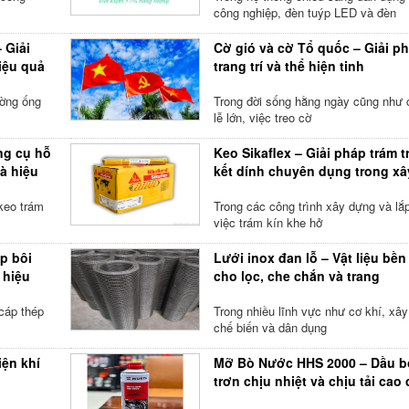
công nghiệp, đèn tuýp LED và đèn
 Giải
Cờ gió và cờ Tổ quốc – Giải p
iệu quả
trang trí và thể hiện tinh
ường ống
Trong đời sống hằng ngày cũng như 
lễ lớn, việc treo cờ
ng cụ hỗ
Keo Sikaflex – Giải pháp trám t
và hiệu
kết dính chuyên dụng trong xâ
 keo trám
Trong các công trình xây dựng và lắp
việc trám kín khe hở
p bôi
Lưới inox đan lỗ – Vật liệu bền
 hiệu
cho lọc, che chắn và trang
cáp thép
Trong nhiều lĩnh vực như cơ khí, xây
chế biến và dân dụng
iện khí
Mỡ Bò Nước HHS 2000 – Dầu b
trơn chịu nhiệt và chịu tải cao
thiết