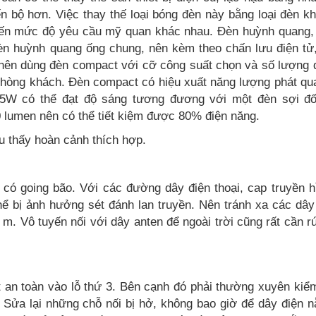
n bộ hơn. Việc thay thế loại bóng đèn này bằng loại đèn k
 ý đến mức độ yêu cầu mỹ quan khác nhau. Đèn huỳnh quang,
èn huỳnh quang ống chung, nên kèm theo chấn lưu điện tử
, nên dùng đèn compact với cỡ công suất chọn và số lượng 
 phòng khách. Đèn compact có hiệu xuất năng lượng phát qu
5W có thể đạt độ sáng tương đương với một đèn sợi đố
 lumen nên có thể tiết kiệm được 80% điện năng.
u thấy hoàn cảnh thích hợp.
c có going bão. Với các đường dây điện thoại, cap truyền 
 thể bị ảnh hưởng sét đánh lan truyền. Nên tránh xa các dâ
 m. Vô tuyến nối với dây anten để ngoài trời cũng rất cần rú
t an toàn vào lỗ thứ 3. Bên cạnh đó phải thường xuyên kiểm
 Sửa lại những chỗ nối bị hở, không bao giờ để dây điện n