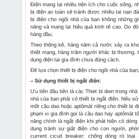
Điện mang lại nhiều tiện ích cho cuộc sống, 
bị điện an toàn sẽ tránh được nhiều tai nạn đ
bị điện cho ngôi nhà của bạn không những gi
năng và mang lại hiệu quả kinh tế cao. Do đó 
hàng đầu.
Theo thống kê, hàng năm cả nước xảy ra khoả
thiệt mạng, hàng trăm người khác bị thương, t
dụng điện tại gia đình chưa đúng cách.
Để lựa chọn thiết bị điện cho ngôi nhà của bạ
– Sử dụng thiết bị ngắt điện:
Ưu tiên đầu tiên là các Thiet bi dien trong nh
nhà của bạn phải có thiết bị ngắt điện. Nếu s
một cầu dao hoặc aptômát riêng cho thiết bị đó
phạm vi gia đình gọi là cầu dao hay aptômát 
năng chính là ngắt điện khi phát hiện có dò
dụng tránh sự giật điện cho con người, ph
current cicuit breaker: chống dòng rò lo