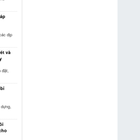
háp
các dịp
rét và
y
 đặt,
 bỉ
 dựng,
ôi
 cho