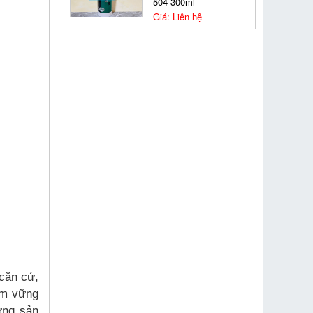
504 300ml
Giá: Liên hệ
 căn cứ,
ắm vững
ững sản