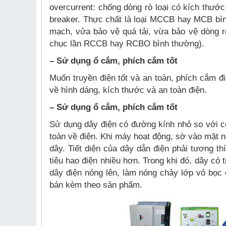
overcurrent: chống dòng rò loại có kích thướ
breaker. Thực chất là loại MCCB hay MCB bìn
mạch, vửa bảo vệ quá tải, vừa bảo vệ dòng r
chục lần RCCB hay RCBO bình thường).
– Sử dụng ổ cắm, phích cắm tốt
Muốn truyền điện tốt và an toàn, phích cắm đi
về hình dáng, kích thước và an toàn điện.
– Sử dụng ổ cắm, phích cắm tốt
Sử dụng dây điện có đường kính nhỏ so với c
toàn về điện. Khi máy hoạt động, sờ vào mặt n
dây. Tiết diện của dây dẫn điện phải tương thíc
tiêu hao điện nhiều hơn. Trong khi đó, dây có 
dây điện nóng lên, làm nóng chảy lớp vỏ bọc c
bán kèm theo sản phẩm.