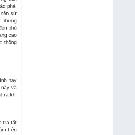
hác phải
 nên sử
, nhưng
đèn phù
ang cao
t thông
hình hay
y này và
t ra khi
 tra tất
ằm trên