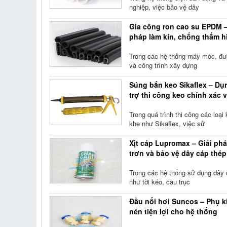
nghiệp, việc bảo vệ dây
Gia công ron cao su EPDM –
pháp làm kín, chống thấm h
Trong các hệ thống máy móc, đ
và công trình xây dựng
Súng bắn keo Sikaflex – Dụ
trợ thi công keo chính xác 
Trong quá trình thi công các loại
khe như Sikaflex, việc sử
Xịt cáp Lupromax – Giải phá
trơn và bảo vệ dây cáp thép
Trong các hệ thống sử dụng dây 
như tời kéo, cầu trục
Đầu nối hơi Suncos – Phụ k
nén tiện lợi cho hệ thống