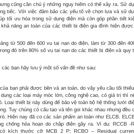
nhưng cũng cần chú ý những nguy hiểm có thể xảy ra. Sử dụ
áng tiếc. Với việc đảm bảo các yếu tố về chọn lựa và sử dụ
úp tối ưu hóa trong sử dụng điện mà còn góp phần tiết ki
khả năng an toàn của các thiết bị điện gia đình hiện được
ng từ 500 đến 600 vụ tai nạn do điện, làm từ 300 đến 40
rong đó trên 80% số vụ tai nạn do các thiết bị điện và quy 
n, các bạn hãy lưu ý một số vấn đề như sau:
à của bạn phải được bền và an toàn, do vậy yêu cầu tối thiểu
ử dụng các loại máy móc lớn, công nghệ cao, có giá trị thì 
. Loại thiết bị này dùng để bảo vệ toàn bộ hệ thống lưới đi
tổng. Tuy chúng có cấu tạo và tên goi khác nhau nhưng đều
ng rò. Hiện nay đã co các sản phẩm an toàn như ELCB. ELCB
òng chống hỏa hoạn do chập điện gây ra. Ví dụ: RCCB -R
ại có kích thước cỡ MCB 2 P; RCBO – Residual current