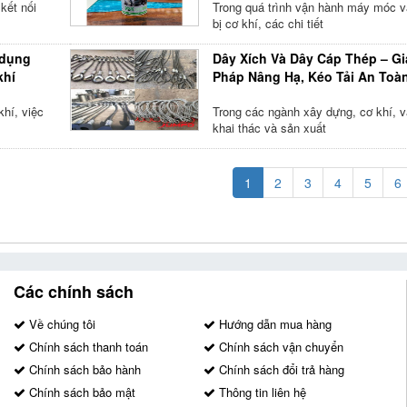
kết nối
Trong quá trình vận hành máy móc và
bị cơ khí, các chi tiết
 dụng
Dây Xích Và Dây Cáp Thép – Gi
khí
Pháp Nâng Hạ, Kéo Tải An Toà
Trong
hí, việc
Trong các ngành xây dựng, cơ khí, vậ
khai thác và sản xuất
1
2
3
4
5
6
Các chính sách
Về chúng tôi
Hướng dẫn mua hàng
Chính sách thanh toán
Chính sách vận chuyển
Chính sách bảo hành
Chính sách đổi trả hàng
Chính sách bảo mật
Thông tin liên hệ