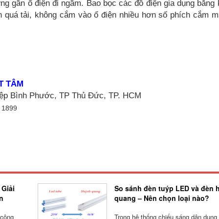
g gần ổ điện đi ngầm. Bao bọc các đồ điện gia dụng bằng k
ện quá tải, không cắm vào ổ điện nhiều hơn số phích cắm m
ẠT TÂM
iệp Bình Phước, TP Thủ Đức, TP. HCM
 1899
 Giải
So sánh đèn tuýp LED và đèn 
n
quang – Nên chọn loại nào?
 công
Trong hệ thống chiếu sáng dân dụng