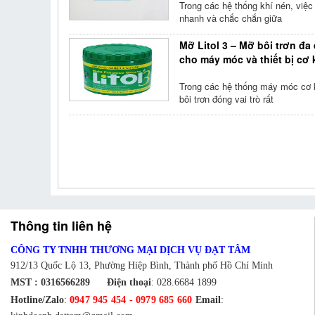
Trong các hệ thống khí nén, việc 
nhanh và chắc chắn giữa
Mỡ Litol 3 – Mỡ bôi trơn đa
cho máy móc và thiết bị cơ 
Trong các hệ thống máy móc cơ k
bôi trơn đóng vai trò rất
Thông tin liên hệ
CÔNG TY TNHH THƯƠNG MẠI DỊCH VỤ ĐẠT TÂM
912/13 Quốc Lộ 13, Phường Hiệp Bình, Thành phố Hồ Chí Minh
MST : 0316566289
Điện thoại
:
028.6684 1899
Hotline/Zalo
:
0947 945 454
-
0979 685 660
Email
: