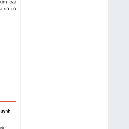
im loại
à nó có
huỳnh
 và