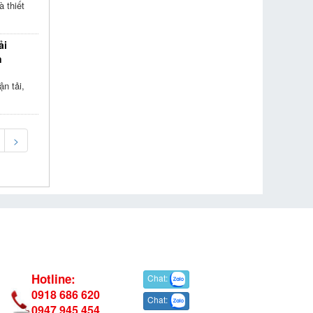
 thiết
ải
n
n tải,
>
Hotline:
Chat:
0918 686 620
Chat:
0947 945 454