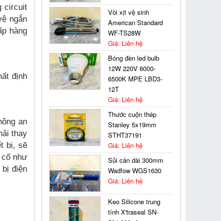
circuit
Vòi xịt vệ sinh
vệ ngắn
American Standard
ấp hàng
WF-TS28W
Giá: Liên hệ
Bóng đèn led bulb
12W 220V 6000-
hất định
6500K MPE LBD3-
12T
Giá: Liên hệ
Thước cuộn thép
hông an
Stanley 5x19mm
hải thay
STHT37191
t bị, sẽ
Giá: Liên hệ
ự cố như
Sủi cán dài 300mm
 bị điện
Wadfow WGS1630
Giá: Liên hệ
Keo Silicone trung
tính X'traseal SN-