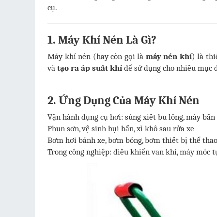
cụ.
1. Máy Khí Nén Là Gì?
Máy khí nén (hay còn gọi là
máy nén khí
) là th
và
tạo ra áp suất khí
để sử dụng cho nhiều mục đ
2. Ứng Dụng Của Máy Khí Nén
Vận hành dụng cụ hơi: súng xiết bu lông, máy bắn 
Phun sơn, vệ sinh bụi bẩn, xì khô sau rửa xe
Bơm hơi bánh xe, bơm bóng, bơm thiết bị thể tha
Trong công nghiệp: điều khiển van khí, máy móc t