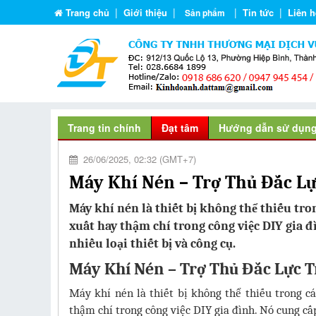
|
|
|
|
Trang chủ
Giới thiệu
Tin tức
Liên h
Sản phẩm
Trang tin chính
Đạt tâm
Hướng dẫn sử dụn
26/06/2025, 02:32 (GMT+7)
Máy Khí Nén – Trợ Thủ Đắc Lự
Máy khí nén là thiết bị không thể thiếu tro
xuất hay thậm chí trong công việc DIY gia
nhiều loại thiết bị và công cụ.
Máy Khí Nén – Trợ Thủ Đắc Lực T
Máy khí nén là thiết bị không thể thiếu trong c
thậm chí trong công việc DIY gia đình. Nó cung c