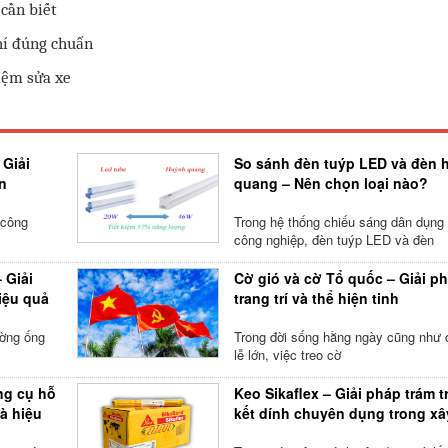
 cần biết
khí đúng chuẩn
iệm sửa xe
 Giải
So sánh đèn tuýp LED và đèn 
n
quang – Nên chọn loại nào?
 công
Trong hệ thống chiếu sáng dân dụng
công nghiệp, đèn tuýp LED và đèn
 Giải
Cờ gió và cờ Tổ quốc – Giải p
iệu quả
trang trí và thể hiện tinh
ường ống
Trong đời sống hằng ngày cũng như 
lễ lớn, việc treo cờ
ng cụ hỗ
Keo Sikaflex – Giải pháp trám t
và hiệu
kết dính chuyên dụng trong xâ