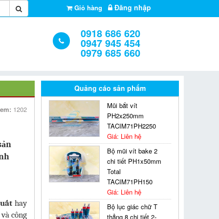
Đăng nhập
Giỏ hàng
0918 686 620
0947 945 454
0979 685 660
Quảng cáo sản phẩm
Mũi bắt vít
xem:
1202
PH2x250mm
TACIM71PH2250
Giá: Liên hệ
sản
Bộ mũi vít bake 2
ành
chi tiết PH1x50mm
Total
TACIM71PH150
Giá: Liên hệ
xuất
hay
Bộ lục giác chữ T
 và công
thẳng 8 chi tiết 2-