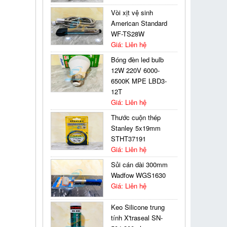
Vòi xịt vệ sinh
American Standard
WF-TS28W
Giá: Liên hệ
Bóng đèn led bulb
12W 220V 6000-
6500K MPE LBD3-
12T
Giá: Liên hệ
Thước cuộn thép
Stanley 5x19mm
STHT37191
Giá: Liên hệ
Sủi cán dài 300mm
Wadfow WGS1630
Giá: Liên hệ
Keo Silicone trung
tính X'traseal SN-