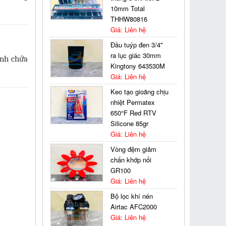
10mm Total
THHW80816
Giá: Liên hệ
Đầu tuýp đen 3/4''
ra lục giác 30mm
ình chứa
Kingtony 643530M
Giá: Liên hệ
Keo tạo gioăng chịu
nhiệt Permatex
650°F Red RTV
Silicone 85gr
Giá: Liên hệ
Vòng đệm giảm
chấn khớp nối
GR100
Giá: Liên hệ
Bộ lọc khí nén
Airtac AFC2000
Giá: Liên hệ