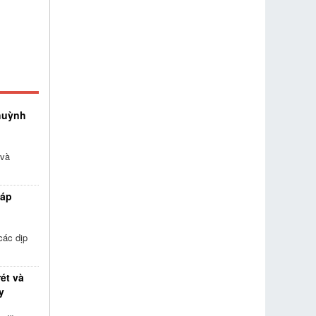
huỳnh
 và
háp
các dịp
rét và
y