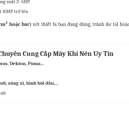
công suất 2–5HP
ít 10HP trở lên
cm² hoặc bar)
với thiết bị bạn đang dùng, tránh dư tải hoặ
Chuyên Cung Cấp Máy Khí Nén Uy Tín
sus, Dekton, Puma...
hơi, súng xì, bình bôi dầu,...
ình