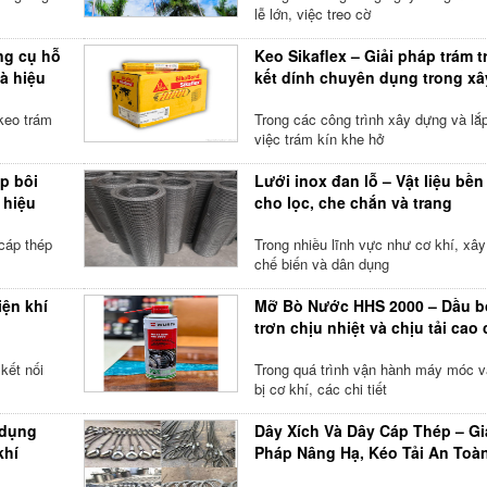
lễ lớn, việc treo cờ
ng cụ hỗ
Keo Sikaflex – Giải pháp trám t
và hiệu
kết dính chuyên dụng trong xâ
 keo trám
Trong các công trình xây dựng và lắp
việc trám kín khe hở
p bôi
Lưới inox đan lỗ – Vật liệu bền
 hiệu
cho lọc, che chắn và trang
cáp thép
Trong nhiều lĩnh vực như cơ khí, xây
chế biến và dân dụng
iện khí
Mỡ Bò Nước HHS 2000 – Dầu b
trơn chịu nhiệt và chịu tải cao
thiết
kết nối
Trong quá trình vận hành máy móc và
bị cơ khí, các chi tiết
 dụng
Dây Xích Và Dây Cáp Thép – Gi
khí
Pháp Nâng Hạ, Kéo Tải An Toà
Trong