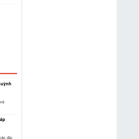
huỳnh
 và
háp
các dịp