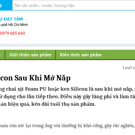
ệ
g
Giới thiệu sản phẩm
Kiến thức sản phẩm
Lượt 
icon Sau Khi Mở Nắp
 chai xịt Foam PU hoặc keo Silicon là sau khi mở nắp,
ử dụng cho lần tiếp theo. Điều này gây lãng phí và làm t
ản hiệu quả, kéo dài tuổi thọ sản phẩm.
oam còn sót lại trong ống vòi thường bị khô cứng, gây tắc nghẽn,