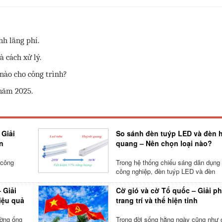
h lãng phí.
 cách xử lý.
nào cho công trình?
năm 2025.
 Giải
So sánh đèn tuýp LED và đèn 
n
quang – Nên chọn loại nào?
 công
Trong hệ thống chiếu sáng dân dụng
công nghiệp, đèn tuýp LED và đèn
 Giải
Cờ gió và cờ Tổ quốc – Giải p
iệu quả
trang trí và thể hiện tinh
ường ống
Trong đời sống hằng ngày cũng như 