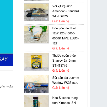
Vòi xịt vệ sinh
American Standard
WF-TS28W
Giá: Liên hệ
Bóng đèn led bulb
12W 220V 6000-
6500K MPE LBD3-
12T
Giá: Liên hệ
Thước cuộn thép
Stanley 5x19mm
STHT37191
Giá: Liên hệ
Sủi cán dài 300mm
Wadfow WGS1630
 vừa mất
Giá: Liên hệ
Keo Silicone trung
tính X'traseal SN-