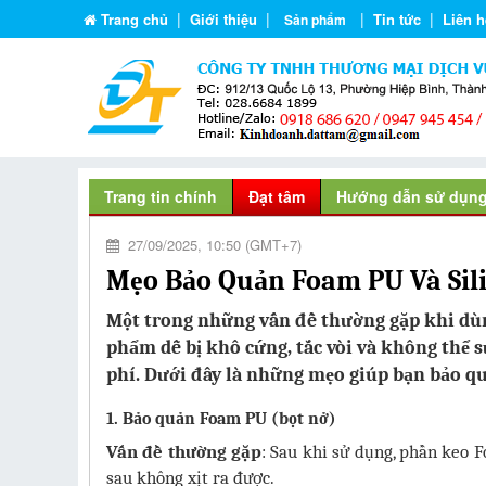
|
|
|
|
Trang chủ
Giới thiệu
Tin tức
Liên h
Sản phẩm
Trang tin chính
Đạt tâm
Hướng dẫn sử dụn
27/09/2025, 10:50 (GMT+7)
Mẹo Bảo Quản Foam PU Và Sil
Một trong những vấn đề thường gặp khi dùng
phẩm dễ bị khô cứng, tắc vòi và không thể s
phí. Dưới đây là những mẹo giúp bạn bảo qu
1. Bảo quản Foam PU (bọt nở)
Vấn đề thường gặp
: Sau khi sử dụng, phần keo F
sau không xịt ra được.