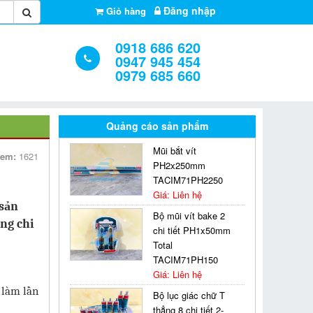
Đăng nhập
Giỏ hàng
0918 686 620
0947 945 454
0979 685 660
Quảng cáo sản phẩm
Mũi bắt vít
xem:
1621
PH2x250mm
TACIM71PH2250
Giá: Liên hệ
 sản
Bộ mũi vít bake 2
ăng chi
chi tiết PH1x50mm
Total
TACIM71PH150
Giá: Liên hệ
 làm lần
Bộ lục giác chữ T
thẳng 8 chi tiết 2-