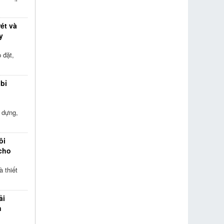
rét và
y
 đặt,
 bỉ
 dựng,
ôi
 cho
 thiết
ải
n