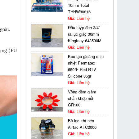
10mm Total
THHW80816
Giá: Liên hệ
Đầu tuýp đen 3/4''
goài.
ra lục giác 30mm
Kingtony 643530M
Giá: Liên hệ
dụng (PU
Keo tạo gioăng chịu
nhiệt Permatex
650°F Red RTV
Silicone 85gr
Giá: Liên hệ
Vòng đệm giảm
chấn khớp nối
GR100
Giá: Liên hệ
Bộ lọc khí nén
Airtac AFC2000
Giá: Liên hệ