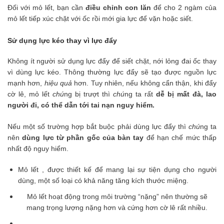
Đối với mỏ lết, bạn cần
điều chỉnh con lăn
để cho 2 ngàm của
mỏ lết tiếp xúc chặt với ốc rồi mới gia lực để vặn hoặc siết.
Sử dụng lực kéo thay vì lực đẩy
Không ít người sử dụng lực đẩy để siết chặt, nới lỏng đai ốc thay
vì dùng lực kéo. Thông thường lực đẩy sẽ tạo được nguồn lực
mạnh hơn,
hiệu quả
hơn. Tuy nhiên, nếu không cẩn thận, khi đẩy
cờ lê, mỏ lết
chú
ng bị trượt thì
chú
ng ta rất
dễ bị mất đà, lao
người đi, có thể dẫn tới tai nạn nguy hiểm.
Nếu một số trường hợp bắt buộc phải dùng lực đẩy thì
chú
ng ta
nên
dùng lực từ phần gốc của bàn tay
để hạn chế mức thấp
nhất độ nguy hiểm.
Mỏ lết , được thiết kế để mang lại sự tiện dụng cho người
dùng, một số loại có khả năng tăng kích thước miệng.
Mỏ lết hoạt động trong môi trường “nặng” nên thường sẽ
mang trọng lượng nặng hơn và cứng hơn cờ lê rất nhiều.