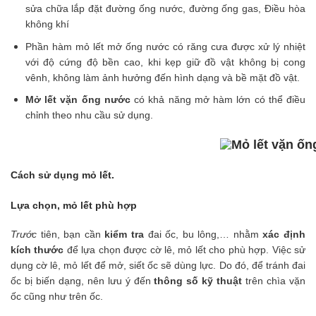
sửa chữa lắp đặt đường ống nước, đường ống gas, Điều hòa
không khí
Phần hàm mỏ lết mở ống nước có răng cưa được xử lý nhiệt
với độ cứng độ bền cao, khi kẹp giữ đồ vật không bị cong
vênh, không làm ảnh hưởng đến hình dạng và bề mặt đồ vật.
Mở lết vặn ống nước
có khả năng mở hàm lớn có thể điều
chỉnh theo nhu cầu sử dụng.
Cách sử dụng mỏ lết.
Lựa chọn, mỏ lết phù hợp
Trước
tiên, bạn cần
kiểm tra
đai ốc, bu lông,… nhằm
xác định
kích thước
để lựa chọn được cờ lê, mỏ lết cho phù hợp. Việc sử
dụng cờ lê, mỏ lết để mở, siết ốc sẽ dùng lực. Do đó, để tránh đai
ốc bị biến dạng, nên lưu ý đến
thông số kỹ thuật
trên chìa vặn
ốc cũng như trên ốc.