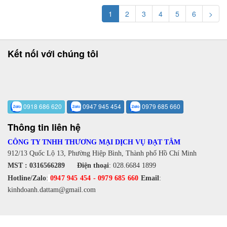
1
2
3
4
5
6
>
Kết nối với chúng tôi
0918 686 620
0947 945 454
0979 685 660
Thông tin liên hệ
CÔNG TY TNHH THƯƠNG MẠI DỊCH VỤ ĐẠT TÂM
912/13 Quốc Lộ 13, Phường Hiệp Bình, Thành phố Hồ Chí Minh
MST : 0316566289
Điện thoại
:
028.6684 1899
Hotline/Zalo
:
0947 945 454
-
0979 685 660
Email
:
kinhdoanh.dattam@gmail.com