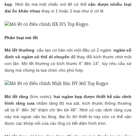
kẹp
. Nhờ đó mà một chiếc mỏ lết có thể
vặn được nhiều loại
đai ốc khác nhau
thay vì 1 hoặc 2 loại như ở cờ lê.
Phân loại mỏ lết
Mỏ lết thường
: cấu tạo cơ bản với một đầu có 2 ngàm:
ngàm cố
định và ngàm có thể di chuyển
để thay đổi kích thước nhờ một
con lăn. Mỏ lết thường có kích thước 4” đến 14”, tùy nhu cầu sử
dụng mà
chú
ng ta lựa chọn cho phù hợp.
Mỏ lết răng
(kìm nước):
hai ngàm kẹp được thiết kế các rãnh
hình răng cưa
nhằm tăng độ ma sát, kích thước thông thường
sẽ từ 6” đến 36” thậm chí lên tới 48”. Nhờ có các rãnh răng cưa
này mà ngoài vặn bu lông, đai ốc thì thiết bị này còn có thể vặn
được các khớp nối của các ống có tiết diện hình tròn.