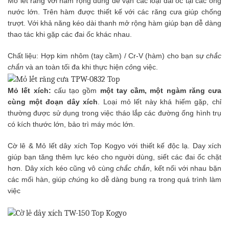
Mỏ lết răng với hàm rộng dùng để vặn các loại đai ốc tại các ống
nước lớn. Trên hàm được thiết kế với các răng cưa giúp chống
trượt. Với khả năng kéo dài thanh mở rộng hàm giúp bạn dễ dàng
thao tác khi gặp các đai ốc khác nhau.
Chất liệu: Hợp kim nhôm (tay cầm) / Cr-V (hàm) cho bạn sự
chắc
chắn
và an toàn tối đa khi thực hiện
cô
ng việc.
Mỏ lết xích:
cấu tạo gồm
một tay cầm, một ngàm răng cưa
cùng một đoạn dây xích
. Loại mỏ lết này khá hiếm gặp, chỉ
thường được sử dụng trong việc tháo lắp các đường ống hình trụ
có kích thước lớn, bảo trì máy móc lớn.
Cờ lê & Mỏ lết dây xích Top Kogyo với thiết kế độc lạ. Day xích
giúp bạn tăng thêm lực kéo cho người dùng, siết các đai ốc chặt
hơn. Dây xích kéo cũng vô cùng
chắc chắn
, kết nối với nhau bặn
các mối hàn, giúp
chú
ng ko dễ dàng bung ra trong quá trình làm
việc