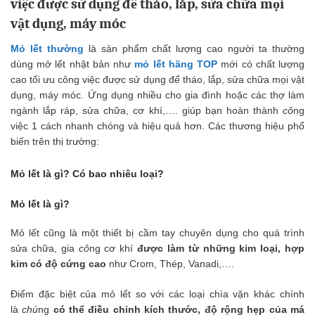
việc được sử dụng để tháo, lắp, sửa chữa mọi
vật dụng, máy móc
Mỏ lết thường
là sản phẩm chất lượng cao người ta thường
dùng mở lết nhật bản như
mỏ lết hãng TOP
mới có chất lượng
cao tối ưu công việc được sử dụng để tháo, lắp, sửa chữa mọi vật
dụng, máy móc. Ứng dụng nhiều cho gia đình hoặc các thợ làm
ngành lắp ráp, sửa chữa, cơ khí,…. giúp bạn hoàn thành
cô
ng
việc 1 cách nhanh chóng và hiệu quả hơn. Các thương hiệu phổ
biến trên thị trường:
Mỏ lết là gì? Có bao nhiêu loại?
Mỏ lết là gì?
Mỏ lết cũng là một thiết bị cầm tay chuyên dụng cho quá trình
sửa chữa, gia
cô
ng cơ khí
được làm từ những kim loại, hợp
kim có độ cứng cao
như Crom, Thép, Vanadi,….
Điểm đặc biệt của mỏ lết so với các loại chìa vặn khác chính
là
chú
ng
có thể điều chỉnh kích thước, độ rộng hẹp của má