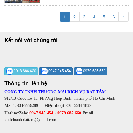
1
2
3
4
5
6
>
Kết nối với chúng tôi
0918 686 620
0947 945 454
0979 685 660
Thông tin liên hệ
CÔNG TY TNHH THƯƠNG MẠI DỊCH VỤ ĐẠT TÂM
912/13 Quốc Lộ 13, Phường Hiệp Bình, Thành phố Hồ Chí Minh
MST : 0316566289
Điện thoại
:
028.6684 1899
Hotline/Zalo
:
0947 945 454
-
0979 685 660
Email
:
kinhdoanh.dattam@gmail.com