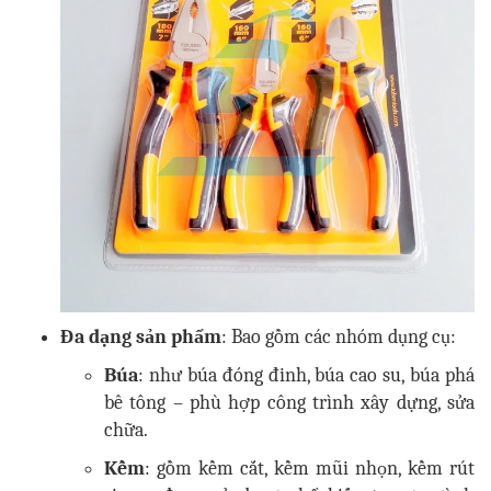
Đa dạng sản phẩm
: Bao gồm các nhóm dụng cụ:
Búa
: như búa đóng đinh, búa cao su, búa phá
bê tông – phù hợp công trình xây dựng, sửa
chữa.
Kềm
: gồm kềm cắt, kềm mũi nhọn, kềm rút