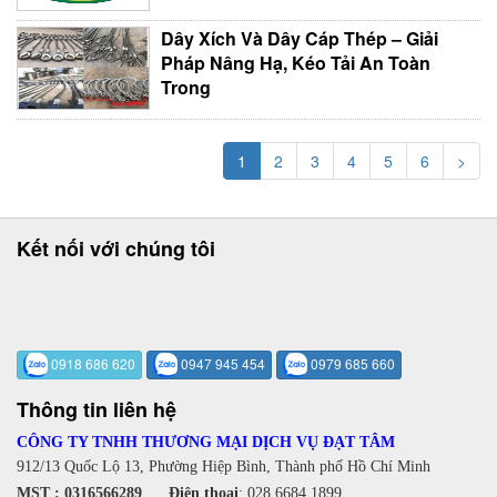
Dây Xích Và Dây Cáp Thép – Giải
Pháp Nâng Hạ, Kéo Tải An Toàn
Trong
1
2
3
4
5
6
>
Kết nối với chúng tôi
0918 686 620
0947 945 454
0979 685 660
Thông tin liên hệ
CÔNG TY TNHH THƯƠNG MẠI DỊCH VỤ ĐẠT TÂM
912/13 Quốc Lộ 13, Phường Hiệp Bình, Thành phố Hồ Chí Minh
MST : 0316566289
Điện thoại
:
028.6684 1899