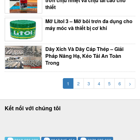
trơn chịu nhiệt và chịu tải cao cho
thiết
Mỡ Litol 3 – Mỡ bôi trơn đa dụng cho
máy móc và thiết bị cơ khí
Dây Xích Và Dây Cáp Thép – Giải
Pháp Nâng Hạ, Kéo Tải An Toàn
Trong
1
2
3
4
5
6
>
Kết nối với chúng tôi