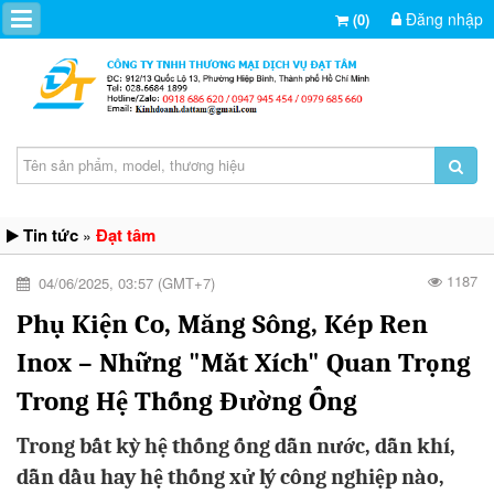
Đăng nhập
(0)
Tin tức
Đạt tâm
»
1187
04/06/2025, 03:57 (GMT+7)
Phụ Kiện Co, Măng Sông, Kép Ren
Inox – Những "Mắt Xích" Quan Trọng
Trong Hệ Thống Đường Ống
Trong bất kỳ hệ thống ống dẫn nước, dẫn khí,
dẫn dầu hay hệ thống xử lý công nghiệp nào,