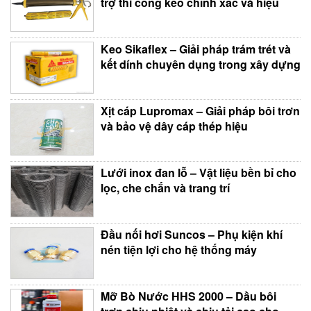
trợ thi công keo chính xác và hiệu
Keo Sikaflex – Giải pháp trám trét và
kết dính chuyên dụng trong xây dựng
Xịt cáp Lupromax – Giải pháp bôi trơn
và bảo vệ dây cáp thép hiệu
Lưới inox đan lỗ – Vật liệu bền bỉ cho
lọc, che chắn và trang trí
Đầu nối hơi Suncos – Phụ kiện khí
nén tiện lợi cho hệ thống máy
Mỡ Bò Nước HHS 2000 – Dầu bôi