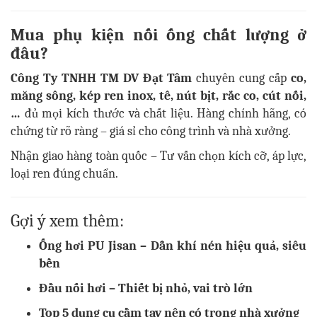
Mua phụ kiện nối ống chất lượng ở
đâu?
Công Ty TNHH TM DV Đạt Tâm
chuyên cung cấp
co,
măng sông, kép ren inox, tê, nút bịt, rắc co, cút nối,
…
đủ mọi kích thước và chất liệu. Hàng chính hãng, có
chứng từ rõ ràng – giá sỉ cho công trình và nhà xưởng.
Nhận giao hàng toàn quốc – Tư vấn chọn kích cỡ, áp lực,
loại ren đúng chuẩn.
Gợi ý xem thêm:
Ống hơi PU Jisan – Dẫn khí nén hiệu quả, siêu
bền
Đầu nối hơi – Thiết bị nhỏ, vai trò lớn
Top 5 dụng cụ cầm tay nên có trong nhà xưởng