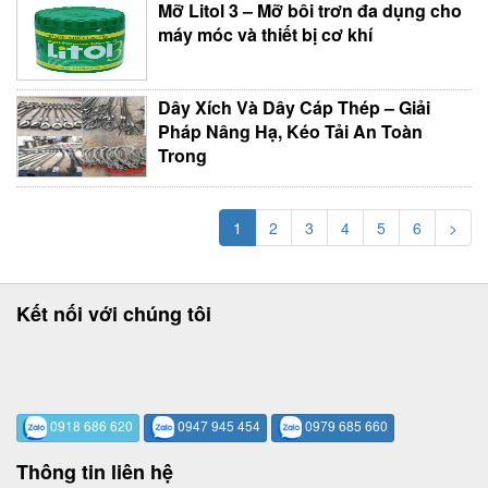
Mỡ Litol 3 – Mỡ bôi trơn đa dụng cho
máy móc và thiết bị cơ khí
Dây Xích Và Dây Cáp Thép – Giải
Pháp Nâng Hạ, Kéo Tải An Toàn
Trong
1
2
3
4
5
6
>
Kết nối với chúng tôi
0918 686 620
0947 945 454
0979 685 660
Thông tin liên hệ