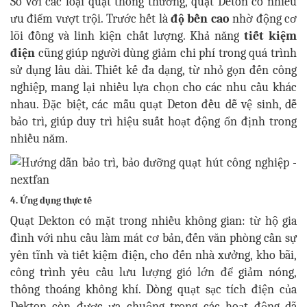
So với các loại quạt thông thường, quạt Deton có nhiều
ưu điểm vượt trội. Trước hết là
độ bền cao
nhờ động cơ
lõi đồng và linh kiện chất lượng. Khả năng
tiết kiệm
điện
cũng giúp người dùng giảm chi phí trong quá trình
sử dụng lâu dài. Thiết kế đa dạng, từ nhỏ gọn đến công
nghiệp, mang lại nhiều lựa chọn cho các nhu cầu khác
nhau. Đặc biệt, các mẫu quạt Deton đều dễ vệ sinh, dễ
bảo trì, giúp duy trì hiệu suất hoạt động ổn định trong
nhiều năm.
4. Ứng dụng thực tế
Quạt Dekton có mặt trong nhiều không gian: từ hộ gia
đình với nhu cầu làm mát cơ bản, đến văn phòng cần sự
yên tĩnh và tiết kiệm điện, cho đến nhà xưởng, kho bãi,
công trình yêu cầu lưu lượng gió lớn để giảm nóng,
thông thoáng không khí. Dòng quạt sạc tích điện của
Dekton còn được ưa chuộng trong các hoạt động dã