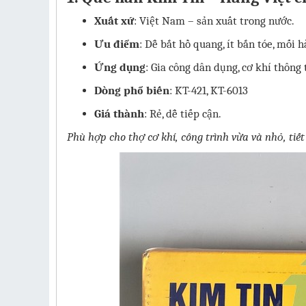
Xuất xứ
: Việt Nam – sản xuất trong nước.
Ưu điểm
: Dễ bắt hồ quang, ít bắn tóe, mối 
Ứng dụng
: Gia công dân dụng, cơ khí thông
Dòng phổ biến
: KT-421, KT-6013
Giá thành
: Rẻ, dễ tiếp cận.
Phù hợp cho thợ cơ khí, công trình vừa và nhỏ, tiết