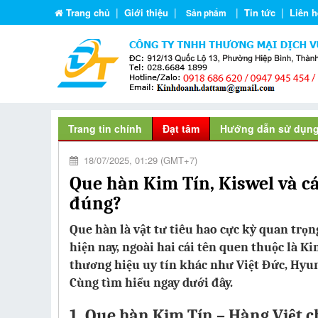
|
|
|
|
Trang chủ
Giới thiệu
Tin tức
Liên h
Sản phẩm
Trang tin chính
Đạt tâm
Hướng dẫn sử dụn
18/07/2025, 01:29 (GMT+7)
Que hàn Kim Tín, Kiswel và c
đúng?
Que hàn là vật tư tiêu hao cực kỳ quan trọn
hiện nay, ngoài hai cái tên quen thuộc là K
thương hiệu uy tín khác như Việt Đức, Hyu
Cùng tìm hiểu ngay dưới đây.
1.
Que hàn Kim Tín – Hàng Việt c