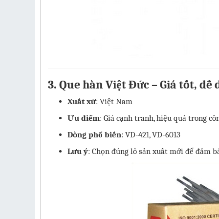
3.
Que hàn Việt Đức – Giá tốt, dễ
Xuất xứ
: Việt Nam
Ưu điểm
: Giá cạnh tranh, hiệu quả trong cô
Dòng phổ biến
: VD-421, VD-6013
Lưu ý
: Chọn đúng lô sản xuất mới để đảm bả