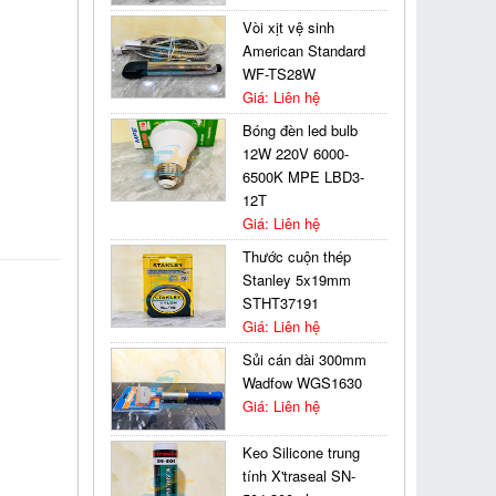
Vòi xịt vệ sinh
American Standard
WF-TS28W
Giá: Liên hệ
Bóng đèn led bulb
12W 220V 6000-
6500K MPE LBD3-
12T
Giá: Liên hệ
Thước cuộn thép
Stanley 5x19mm
STHT37191
Giá: Liên hệ
Sủi cán dài 300mm
Wadfow WGS1630
Giá: Liên hệ
Keo Silicone trung
tính X'traseal SN-