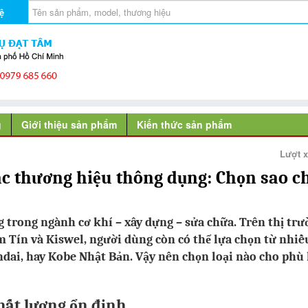
ệ
g
Giới thiệu sản phẩm
Kiến thức sản phẩm
Lượt 
ác thương hiệu thông dụng: Chọn sao c
g trong ngành cơ khí – xây dựng – sửa chữa. Trên thị tr
im Tín và Kiswel, người dùng còn có thể lựa chọn từ nhiề
ndai, hay Kobe Nhật Bản. Vậy nên chọn loại nào cho phù
hất lượng ổn định