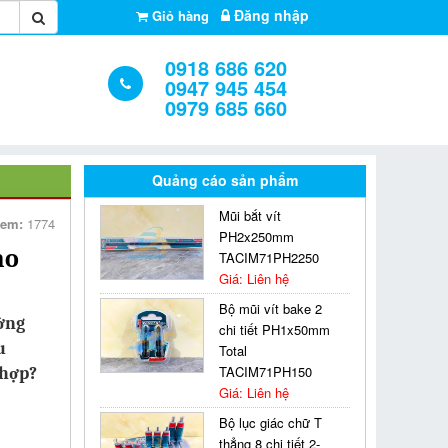
Đăng nhập
Giỏ hàng
0918 686 620
0947 945 454
0979 685 660
Quảng cáo sản phẩm
Mũi bắt vít
xem:
1774
PH2x250mm
ho
TACIM71PH2250
Giá: Liên hệ
Bộ mũi vít bake 2
ường
chi tiết PH1x50mm
u
Total
TACIM71PH150
 hợp?
Giá: Liên hệ
Bộ lục giác chữ T
thẳng 8 chi tiết 2-