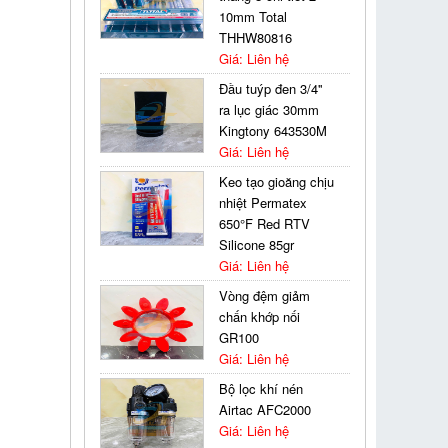
10mm Total
THHW80816
Giá: Liên hệ
Đầu tuýp đen 3/4''
ra lục giác 30mm
Kingtony 643530M
Giá: Liên hệ
Keo tạo gioăng chịu
nhiệt Permatex
650°F Red RTV
Silicone 85gr
Giá: Liên hệ
Vòng đệm giảm
chấn khớp nối
GR100
Giá: Liên hệ
Bộ lọc khí nén
Airtac AFC2000
Giá: Liên hệ