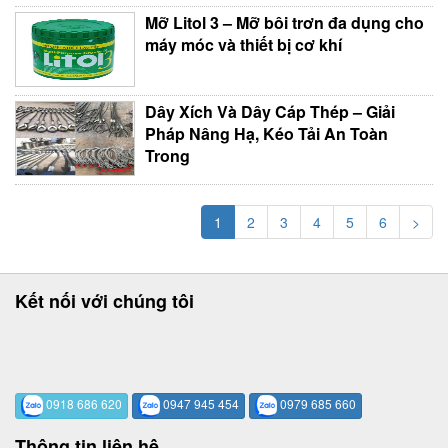
Mỡ Litol 3 – Mỡ bôi trơn đa dụng cho
máy móc và thiết bị cơ khí
Dây Xích Và Dây Cáp Thép – Giải
Pháp Nâng Hạ, Kéo Tải An Toàn
Trong
1
2
3
4
5
6
>
Kết nối với chúng tôi
0918 686 620
0947 945 454
0979 685 660
Thông tin liên hệ