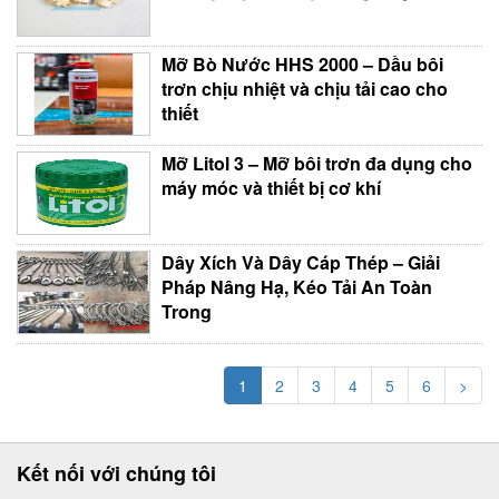
Mỡ Bò Nước HHS 2000 – Dầu bôi
trơn chịu nhiệt và chịu tải cao cho
thiết
Mỡ Litol 3 – Mỡ bôi trơn đa dụng cho
máy móc và thiết bị cơ khí
Dây Xích Và Dây Cáp Thép – Giải
Pháp Nâng Hạ, Kéo Tải An Toàn
Trong
1
2
3
4
5
6
>
Kết nối với chúng tôi