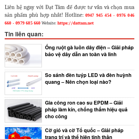
Liên hệ ngay với Đạt Tâm để được tư vấn và chọn mua
sản phẩm phù hợp nhất! Hotline:
0947 945 454
-
0976 046
Website:
https://dattam.net
660
-
0979 685
660
Tin liên quan:
Ống ruột gà luồn dây điện – Giải pháp
bảo vệ dây dẫn an toàn và linh
So sánh đèn tuýp LED và đèn huỳnh
quang – Nên chọn loại nào?
Gia công ron cao su EPDM – Giải
pháp làm kín, chống thấm hiệu quả
cho công
Cờ gió và cờ Tổ quốc – Giải pháp
trang trí và thể hiện tinh thần