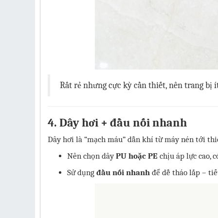
Rất rẻ nhưng cực kỳ cần thiết, nên trang bị í
4. Dây hơi + đầu nối nhanh
Dây hơi là “mạch máu” dẫn khí từ máy nén tới thiế
Nên chọn dây
PU hoặc PE
chịu áp lực cao, 
Sử dụng
đầu nối nhanh
để dễ tháo lắp – tiế