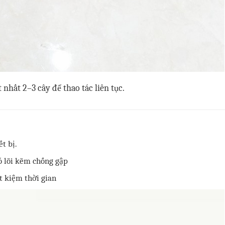
t nhất 2–3 cây để thao tác liên tục.
t bị.
có lõi kẽm chống gập
t kiệm thời gian