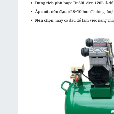
Dung tích phù hợp
: Từ
50L đến 120L
là đủ
Áp suất nên đạt
: từ
8–10 bar
để dùng được 
Nên chọn
: máy có dầu để làm việc nặng, m