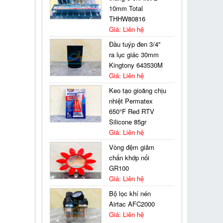
10mm Total
THHW80816
Giá: Liên hệ
Đầu tuýp đen 3/4''
ra lục giác 30mm
Kingtony 643530M
Giá: Liên hệ
Keo tạo gioăng chịu
nhiệt Permatex
650°F Red RTV
Silicone 85gr
Giá: Liên hệ
Vòng đệm giảm
chấn khớp nối
GR100
Giá: Liên hệ
Bộ lọc khí nén
Airtac AFC2000
Giá: Liên hệ