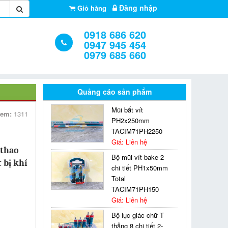
Đăng nhập
Giỏ hàng
0918 686 620
0947 945 454
0979 685 660
Quảng cáo sản phẩm
Mũi bắt vít
xem:
1311
PH2x250mm
TACIM71PH2250
Giá: Liên hệ
 thao
Bộ mũi vít bake 2
 bị khí
chi tiết PH1x50mm
Total
TACIM71PH150
Giá: Liên hệ
Bộ lục giác chữ T
thẳng 8 chi tiết 2-