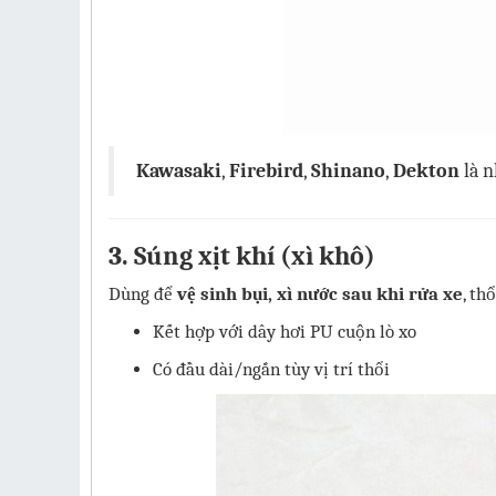
Kawasaki
,
Firebird
,
Shinano
,
Dekton
là n
3. Súng xịt khí (xì khô)
Dùng để
vệ sinh bụi, xì nước sau khi rửa xe
, th
Kết hợp với dây hơi PU cuộn lò xo
Có đầu dài/ngắn tùy vị trí thổi