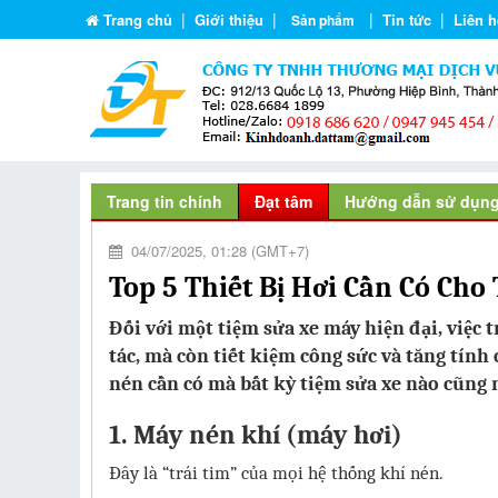
|
|
|
|
Trang chủ
Giới thiệu
Tin tức
Liên h
Sản phẩm
Trang tin chính
Đạt tâm
Hướng dẫn sử dụn
04/07/2025, 01:28 (GMT+7)
Top 5 Thiết Bị Hơi Cần Có Cho
Đối với một tiệm sửa xe máy hiện đại, việc t
tác, mà còn tiết kiệm công sức và tăng tính
nén cần có mà bất kỳ tiệm sửa xe nào cũng 
1. Máy nén khí (máy hơi)
Đây là “trái tim” của mọi hệ thống khí nén.