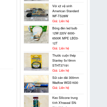
Vòi xịt vệ sinh
American Standard
WF-TS28W
Giá: Liên hệ
Bóng đèn led bulb
12W 220V 6000-
6500K MPE LBD3-
12T
Giá: Liên hệ
Thước cuộn thép
Stanley 5x19mm
STHT37191
Giá: Liên hệ
Sủi cán dài 300mm
Wadfow WGS1630
Giá: Liên hệ
Keo Silicone trung
tính X'traseal SN-