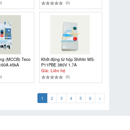
0)
(0)
ộng (MCCB) Teco
Khởi động từ hộp Shihlin MS-
160A 45kA
P11PBE 380V 1.7A
Giá: Liên hệ
0)
(0)
1
2
3
4
5
6
>