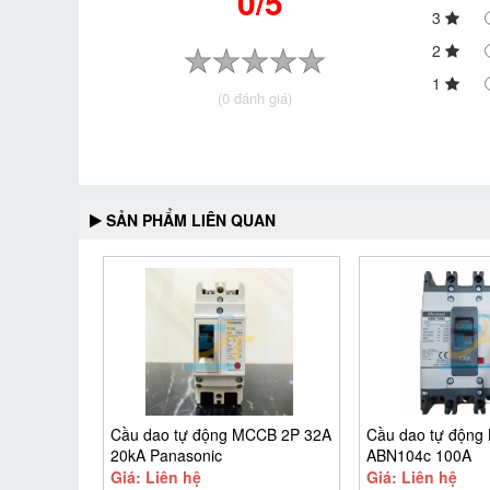
0/5
3
2
1
(0 đánh giá)
SẢN PHẨM LIÊN QUAN
Cầu dao tự động MCCB 2P 32A
Cầu dao tự động
20kA Panasonic
ABN104c 100A
BBSF2232CTCV
Giá: Liên hệ
Giá: Liên hệ