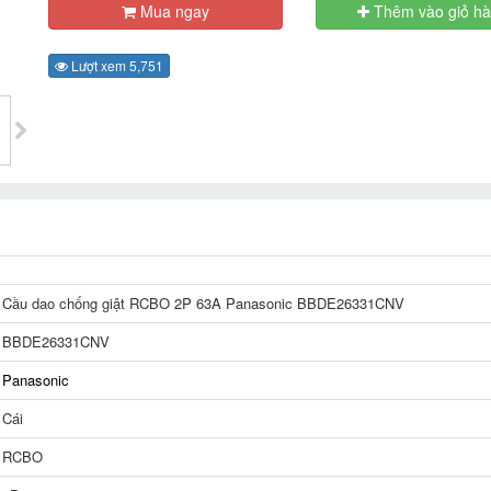
Mua ngay
Thêm vào giỏ h
Lượt xem 5,751
Cầu dao chống giật RCBO 2P 63A Panasonic BBDE26331CNV
BBDE26331CNV
Panasonic
Cái
RCBO