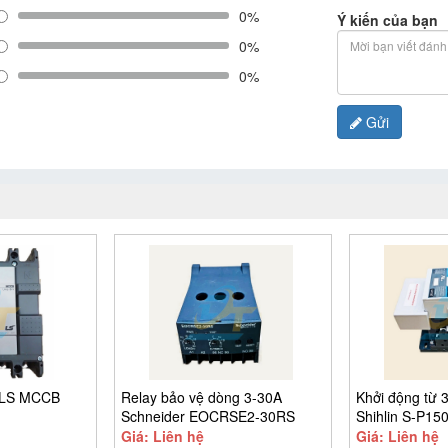
0%
Ý kiến của bạn
0%
0%
Gửi
 LS MCCB
Relay bảo vệ dòng 3-30A
Khởi động từ 
Schneider EOCRSE2-30RS
Shihlin S-P15
Giá: Liên hệ
Giá: Liên hệ