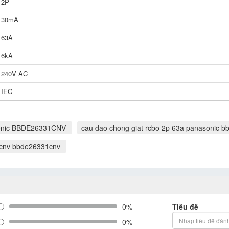
2P
30mA
63A
6kA
240V AC
IEC
sonic BBDE26331CNV
cau dao chong giat rcbo 2p 63a panasonic 
1cnv bbde26331cnv
0%
Tiêu đề
0%