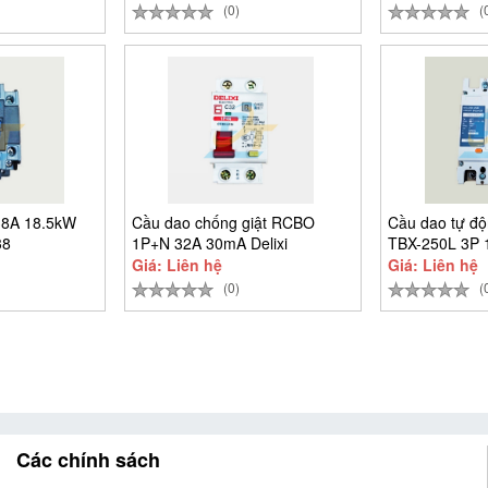
(0)
(
38A 18.5kW
Cầu dao chống giật RCBO
Cầu dao tự đ
38
1P+N 32A 30mA Delixi
TBX-250L 3P 
CDB6LESi1C32
Giá: Liên hệ
Giá: Liên hệ
(0)
(
Các chính sách