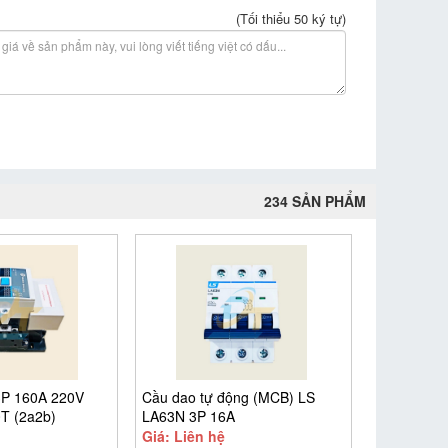
(Tối thiểu 50 ký tự)
234 SẢN PHẨM
3P 160A 220V
Cầu dao tự động (MCB) LS
0T (2a2b)
LA63N 3P 16A
Giá: Liên hệ