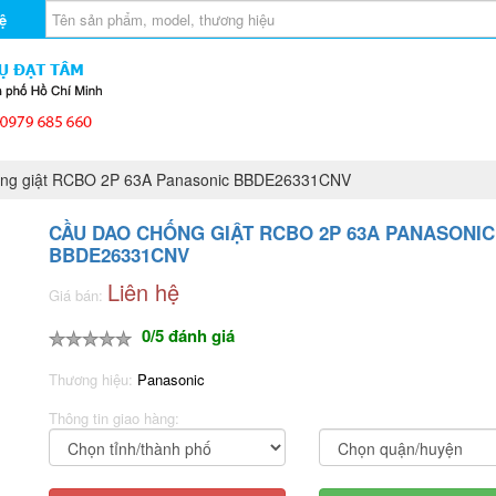
ệ
ng giật RCBO 2P 63A Panasonic BBDE26331CNV
CẦU DAO CHỐNG GIẬT RCBO 2P 63A PANASONIC
BBDE26331CNV
Liên hệ
Giá bán:
0/5 đánh giá
Thương hiệu:
Panasonic
Thông tin giao hàng: