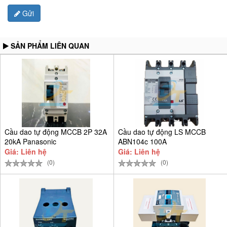
Gửi
SẢN PHẨM LIÊN QUAN
Cầu dao tự động MCCB 2P 32A
Cầu dao tự động LS MCCB
20kA Panasonic
ABN104c 100A
BBSF2232CTCV
Giá: Liên hệ
Giá: Liên hệ
(0)
(0)