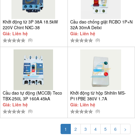
Khởi động từ 3P 38A 18.5kW
Cầu dao chống giật RCBO 1P+N
220V Chint NXC-38
32A 30mA Delixi
CDB6LESi1C32
Giá: Liên hệ
Giá: Liên hệ
(0)
(0)
Cầu dao tự động (MCCB) Teco
Khởi động từ hộp Shihlin MS-
TBX-250L 3P 160A 45kA
P11PBE 380V 1.7A
Giá: Liên hệ
Giá: Liên hệ
(0)
(0)
1
2
3
4
5
6
>