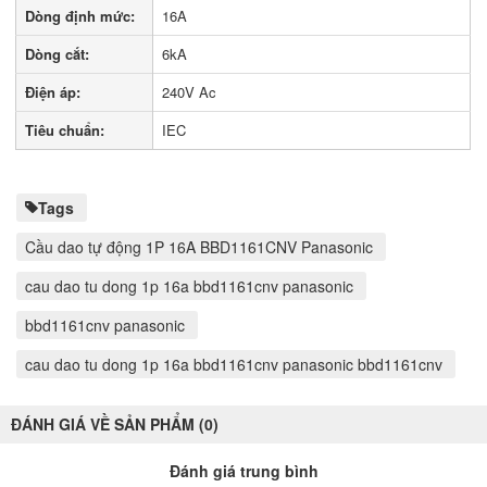
Dòng định mức:
16A
Dòng cắt:
6kA
Điện áp:
240V Ac
Tiêu chuẩn:
IEC
Tags
Cầu dao tự động 1P 16A BBD1161CNV Panasonic
cau dao tu dong 1p 16a bbd1161cnv panasonic
bbd1161cnv panasonic
cau dao tu dong 1p 16a bbd1161cnv panasonic bbd1161cnv
ĐÁNH GIÁ VỀ SẢN PHẨM (0)
Đánh giá trung bình