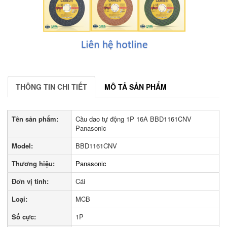
THÔNG TIN CHI TIẾT
MÔ TẢ SẢN PHẨM
Tên sản phẩm:
Cầu dao tự động 1P 16A BBD1161CNV
Panasonic
Model:
BBD1161CNV
Thương hiệu:
Panasonic
Đơn vị tính:
Cái
Loại:
MCB
Số cực:
1P