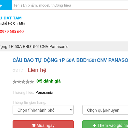
ệ
động 1P 50A BBD1501CNV Panasonic
CẦU DAO TỰ ĐỘNG 1P 50A BBD1501CNV PANASO
Liên hệ
Giá bán:
0/5 đánh giá
Thương hiệu:
Panasonic
Thông tin giao hàng:
Mua ngay
Thêm vào giỏ h