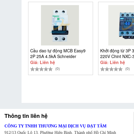
Cầu dao tự động MCB Easy9
Khởi động từ 3P 
2P 25A 4.5kA Schneider
220V Chint NXC-
EZ9F34225
Giá: Liên hệ
Giá: Liên hệ
(0)
(0)
Thông tin liên hệ
CÔNG TY TNHH THƯƠNG MẠI DỊCH VỤ ĐẠT TÂM
912/13 Quốc Lộ 13, Phường Hiệp Bình, Thành phố Hồ Chí Minh