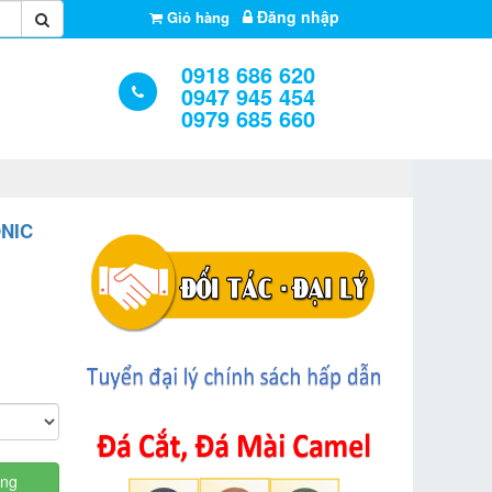
Đăng nhập
Giỏ hàng
0918 686 620
0947 945 454
0979 685 660
NIC
àng