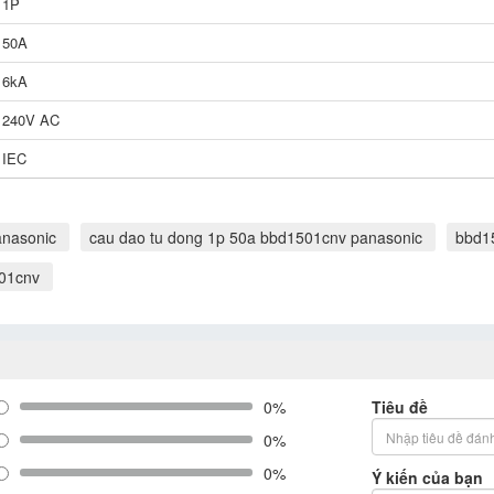
1P
50A
6kA
240V AC
IEC
nasonic
cau dao tu dong 1p 50a bbd1501cnv panasonic
bbd1
501cnv
0%
Tiêu đề
0%
0%
Ý kiến của bạn