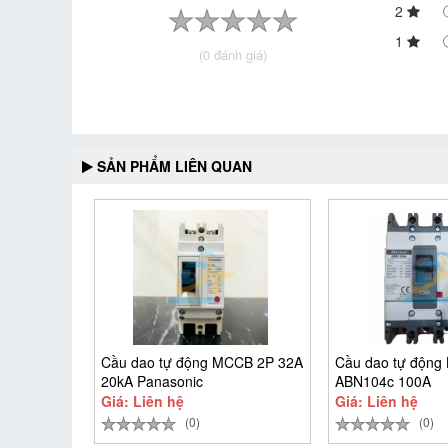
2
1
(0 đánh giá)
SẢN PHẨM LIÊN QUAN
Cầu dao tự động MCCB 2P 32A
Cầu dao tự động
20kA Panasonic
ABN104c 100A
BBSF2232CTCV
Giá: Liên hệ
Giá: Liên hệ
(0)
(0)