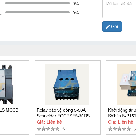
0%
0%
Gửi
 LS MCCB
Relay bảo vệ dòng 3-30A
Khởi động từ 
Schneider EOCRSE2-30RS
Shihlin S-P15
Giá: Liên hệ
Giá: Liên hệ
(0)
(