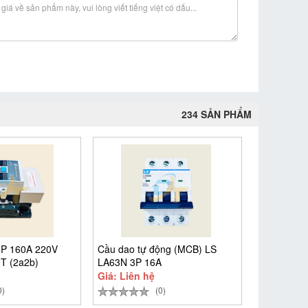
234 SẢN PHẨM
3P 160A 220V
Cầu dao tự động (MCB) LS
0T (2a2b)
LA63N 3P 16A
Giá: Liên hệ
0)
(0)