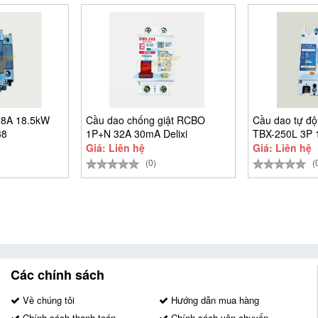
38A 18.5kW
Cầu dao chống giật RCBO
Cầu dao tự đ
38
1P+N 32A 30mA Delixi
TBX-250L 3P 
CDB6LESi1C32
Giá: Liên hệ
Giá: Liên hệ
(0)
(
Các chính sách
Về chúng tôi
Hướng dẫn mua hàng
Chính sách thanh toán
Chính sách vận chuyển