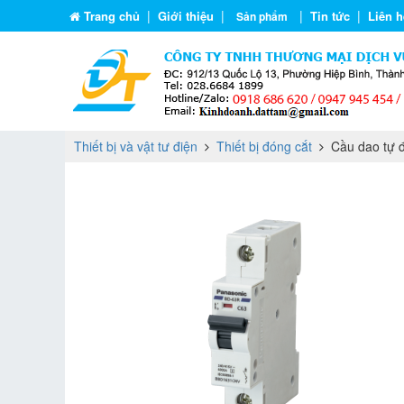
|
|
|
|
Trang chủ
Giới thiệu
Tin tức
Liên h
Sản phẩm
Thiết bị và vật tư điện
Thiết bị đóng cắt
Cầu dao tự 