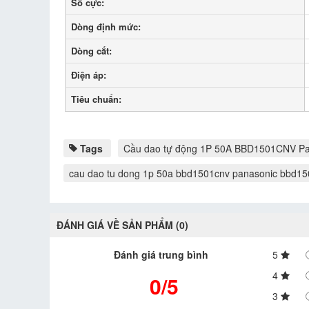
Số cực:
Dòng định mức:
Dòng cắt:
Điện áp:
Tiêu chuẩn:
Tags
Cầu dao tự động 1P 50A BBD1501CNV Pa
cau dao tu dong 1p 50a bbd1501cnv panasonic bbd1
ĐÁNH GIÁ VỀ SẢN PHẨM (0)
Đánh giá trung bình
5
4
0/5
3