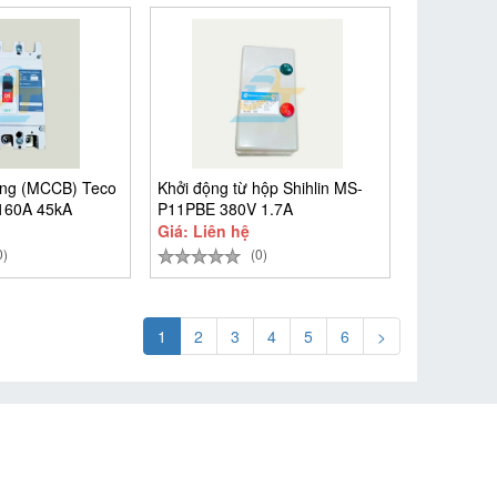
ộng (MCCB) Teco
Khởi động từ hộp Shihlin MS-
160A 45kA
P11PBE 380V 1.7A
Giá: Liên hệ
0)
(0)
1
2
3
4
5
6
>