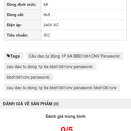
Dòng định mức:
6A
Dòng cắt:
6kA
Điện áp:
240V AC
Tiêu chuẩn:
IEC
Tags
Cầu dao tự động 1P 6A BBD1061CNV Panasonic
cau dao tu dong 1p 6a bbd1061cnv panasonic
bbd1061cnv panasonic
cau dao tu dong 1p 6a bbd1061cnv panasonic bbd1061cnv
ĐÁNH GIÁ VỀ SẢN PHẨM (0)
Đánh giá trung bình
0/5