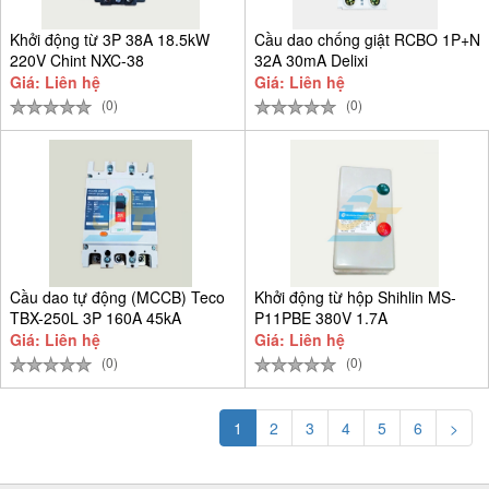
Khởi động từ 3P 38A 18.5kW
Cầu dao chống giật RCBO 1P+N
220V Chint NXC-38
32A 30mA Delixi
CDB6LESi1C32
Giá: Liên hệ
Giá: Liên hệ
(0)
(0)
Cầu dao tự động (MCCB) Teco
Khởi động từ hộp Shihlin MS-
TBX-250L 3P 160A 45kA
P11PBE 380V 1.7A
Giá: Liên hệ
Giá: Liên hệ
(0)
(0)
1
2
3
4
5
6
>