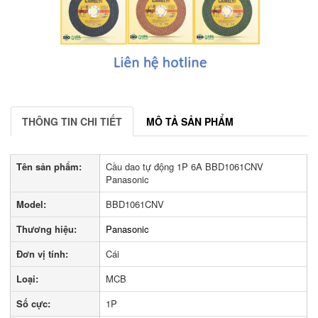
THÔNG TIN CHI TIẾT
MÔ TẢ SẢN PHẨM
Tên sản phẩm:
Cầu dao tự động 1P 6A BBD1061CNV
Panasonic
Model:
BBD1061CNV
Thương hiệu:
Panasonic
Đơn vị tính:
Cái
Loại:
MCB
Số cực:
1P