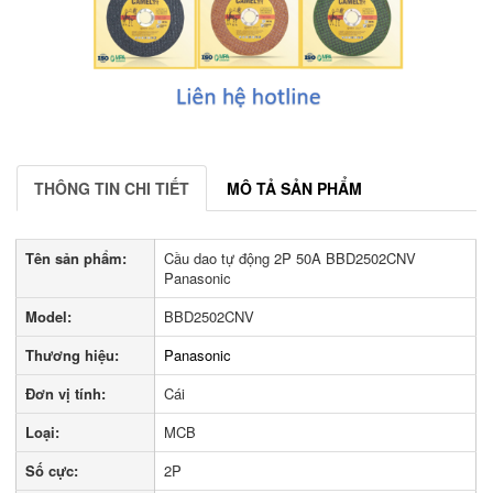
THÔNG TIN CHI TIẾT
MÔ TẢ SẢN PHẨM
Tên sản phẩm:
Cầu dao tự động 2P 50A BBD2502CNV
Panasonic
Model:
BBD2502CNV
Thương hiệu:
Panasonic
Đơn vị tính:
Cái
Loại:
MCB
Số cực:
2P