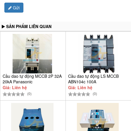
Gửi
SẢN PHẨM LIÊN QUAN
Cầu dao tự động MCCB 2P 32A
Cầu dao tự động LS MCCB
20kA Panasonic
ABN104c 100A
BBSF2232CTCV
Giá: Liên hệ
Giá: Liên hệ
(0)
(0)