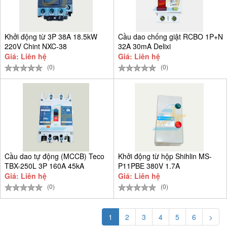
Khởi động từ 3P 38A 18.5kW
Cầu dao chống giật RCBO 1P+N
220V Chint NXC-38
32A 30mA Delixi
CDB6LESi1C32
Giá: Liên hệ
Giá: Liên hệ
(0)
(0)
Cầu dao tự động (MCCB) Teco
Khởi động từ hộp Shihlin MS-
TBX-250L 3P 160A 45kA
P11PBE 380V 1.7A
Giá: Liên hệ
Giá: Liên hệ
(0)
(0)
1
2
3
4
5
6
>