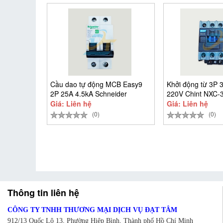
Cầu dao tự động MCB Easy9
Khởi động từ 3P 
2P 25A 4.5kA Schneider
220V Chint NXC-
EZ9F34225
Giá: Liên hệ
Giá: Liên hệ
(0)
(0)
Thông tin liên hệ
CÔNG TY TNHH THƯƠNG MẠI DỊCH VỤ ĐẠT TÂM
912/13 Quốc Lộ 13, Phường Hiệp Bình, Thành phố Hồ Chí Minh