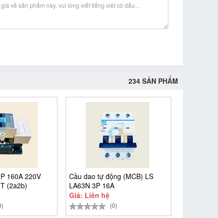
234 SẢN PHẨM
3P 160A 220V
Cầu dao tự động (MCB) LS
0T (2a2b)
LA63N 3P 16A
Giá: Liên hệ
0)
(0)