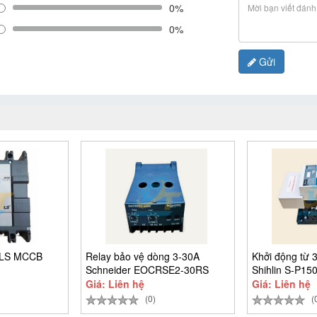
0%
0%
Gửi
 LS MCCB
Relay bảo vệ dòng 3-30A
Khởi động từ 
Schneider EOCRSE2-30RS
Shihlin S-P15
Giá: Liên hệ
Giá: Liên hệ
(0)
(