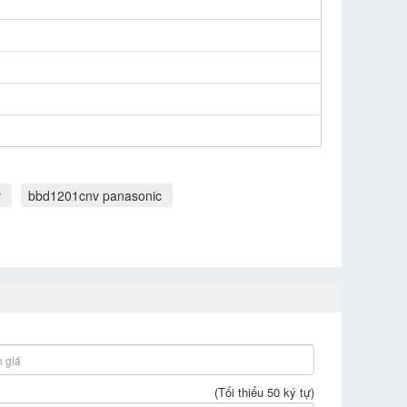
v
bbd1201cnv panasonic
(Tối thiểu 50 ký tự)