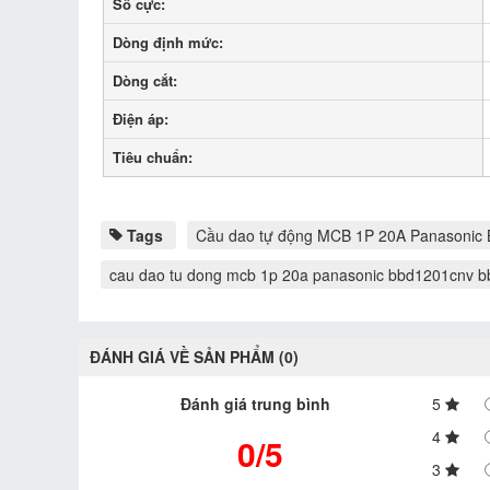
Số cực:
Dòng định mức:
Dòng cắt:
Điện áp:
Tiêu chuẩn:
Tags
Cầu dao tự động MCB 1P 20A Panasoni
cau dao tu dong mcb 1p 20a panasonic bbd1201cnv 
ĐÁNH GIÁ VỀ SẢN PHẨM (0)
Đánh giá trung bình
5
4
0/5
3