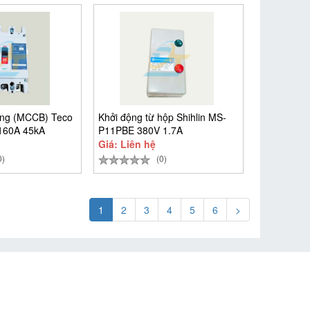
ộng (MCCB) Teco
Khởi động từ hộp Shihlin MS-
160A 45kA
P11PBE 380V 1.7A
Giá: Liên hệ
0)
(0)
1
2
3
4
5
6
>