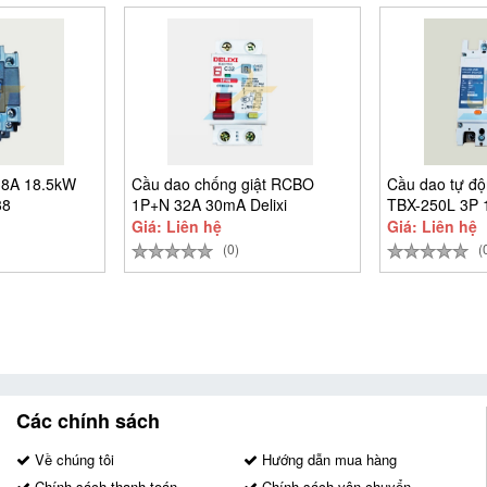
38A 18.5kW
Cầu dao chống giật RCBO
Cầu dao tự đ
38
1P+N 32A 30mA Delixi
TBX-250L 3P 
CDB6LESi1C32
Giá: Liên hệ
Giá: Liên hệ
(0)
(
Các chính sách
Về chúng tôi
Hướng dẫn mua hàng
Chính sách thanh toán
Chính sách vận chuyển