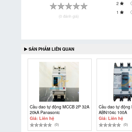
2
1
(0 đánh giá)
SẢN PHẨM LIÊN QUAN
Cầu dao tự động MCCB 2P 32A
Cầu dao tự động
20kA Panasonic
ABN104c 100A
BBSF2232CTCV
Giá: Liên hệ
Giá: Liên hệ
(0)
(0)