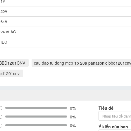
1P
20A
6kA
240V AC
IEC
c BBD1201CNV
cau dao tu dong mcb 1p 20a panasonic bbd1201cn
bbd1201cnv
0%
Tiêu đề
0%
0%
Ý kiến của bạn