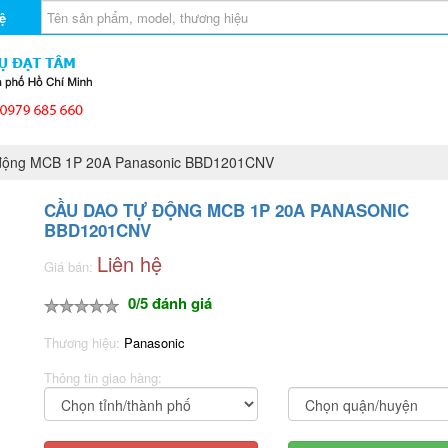
ệ
động MCB 1P 20A Panasonic BBD1201CNV
CẦU DAO TỰ ĐỘNG MCB 1P 20A PANASONIC
BBD1201CNV
Liên hệ
Giá bán:
0/5 đánh giá
Thương hiệu:
Panasonic
Thông tin giao hàng: