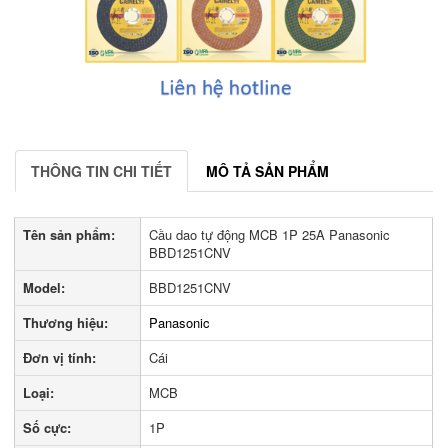
THÔNG TIN CHI TIẾT
MÔ TẢ SẢN PHẨM
Tên sản phẩm:
Cầu dao tự động MCB 1P 25A Panasonic
BBD1251CNV
Model:
BBD1251CNV
Thương hiệu:
Panasonic
Đơn vị tính:
Cái
Loại:
MCB
Số cực:
1P