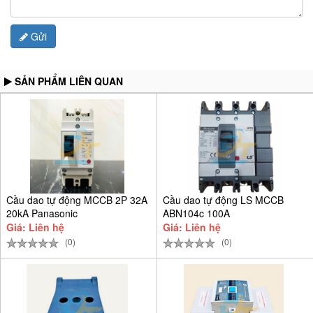
Gửi
SẢN PHẨM LIÊN QUAN
Cầu dao tự động MCCB 2P 32A
Cầu dao tự động LS MCCB
20kA Panasonic
ABN104c 100A
BBSF2232CTCV
Giá: Liên hệ
Giá: Liên hệ
(0)
(0)