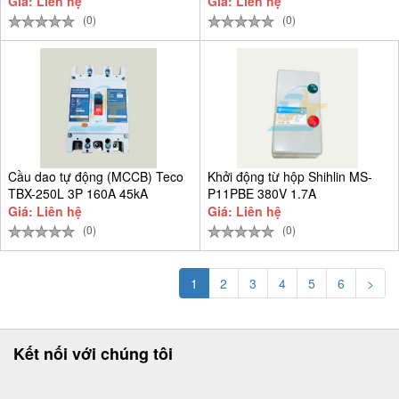
Giá: Liên hệ
Giá: Liên hệ
(0)
(0)
Cầu dao tự động (MCCB) Teco
Khởi động từ hộp Shihlin MS-
TBX-250L 3P 160A 45kA
P11PBE 380V 1.7A
Giá: Liên hệ
Giá: Liên hệ
(0)
(0)
1
2
3
4
5
6
>
Kết nối với chúng tôi