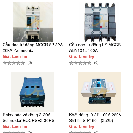
Cầu dao tự động MCCB 2P 32A
Cầu dao tự động LS MCCB
20kA Panasonic
ABN104c 100A
BBSF2232CTCV
Giá: Liên hệ
Giá: Liên hệ
(0)
(0)
Relay bảo vệ dòng 3-30A
Khởi động từ 3P 160A 220V
Schneider EOCRSE2-30RS
Shihlin S-P150T (2a2b)
Giá: Liên hệ
Giá: Liên hệ
(0)
(0)