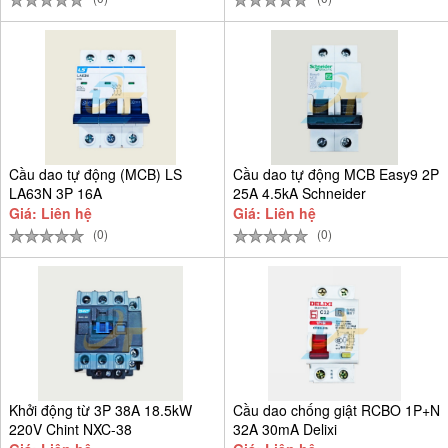
Cầu dao tự động (MCB) LS
Cầu dao tự động MCB Easy9 2P
LA63N 3P 16A
25A 4.5kA Schneider
EZ9F34225
Giá: Liên hệ
Giá: Liên hệ
(0)
(0)
Khởi động từ 3P 38A 18.5kW
Cầu dao chống giật RCBO 1P+N
220V Chint NXC-38
32A 30mA Delixi
CDB6LESi1C32