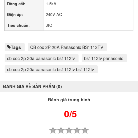
Dòng cắt:
1.5kA
Điện áp:
240V AC
Tiêu chuẩn:
JIC
Tags
CB cóc 2P 20A Panasonic BS1112TV
cb coc 2p 20a panasonic bs1112tv
bs1112tv panasonic
cb coc 2p 20a panasonic bs1112tv bs1112tv
ĐÁNH GIÁ VỀ SẢN PHẨM (0)
Đánh giá trung bình
0/5