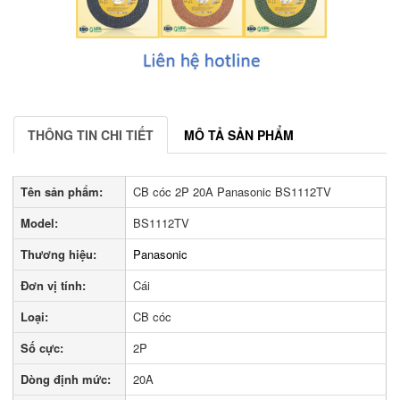
THÔNG TIN CHI TIẾT
MÔ TẢ SẢN PHẨM
Tên sản phẩm:
CB cóc 2P 20A Panasonic BS1112TV
Model:
BS1112TV
Thương hiệu:
Panasonic
Đơn vị tính:
Cái
Loại:
CB cóc
Số cực:
2P
Dòng định mức:
20A