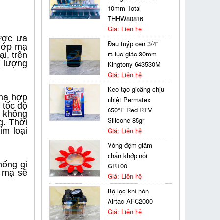
10mm Total
THHW80816
Giá: Liên hệ
ược ưa
Đầu tuýp đen 3/4''
 lớp mạ
ra lục giác 30mm
i, trên
g lượng
Kingtony 643530M
Giá: Liên hệ
Keo tạo gioăng chịu
 mạ hợp
nhiệt Permatex
 tốc độ
650°F Red RTV
à không
Silicone 85gr
g. Thời
im loại
Giá: Liên hệ
Vòng đệm giảm
chấn khớp nối
hống gỉ
GR100
m mạ sẽ
Giá: Liên hệ
Bộ lọc khí nén
Airtac AFC2000
Giá: Liên hệ