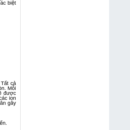
ác biệt
 Tất cả
òn. Mỗi
sẽ được
các ion
hân gây
ển.