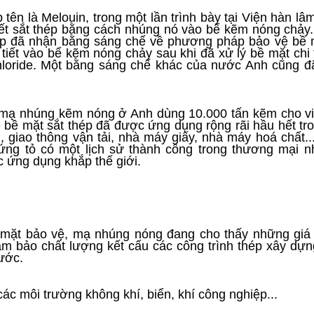
ên là Melouin, trong một lần trình bày tại Viện hàn lâ
iết sắt thép bằng cách nhúng nó vào bể kẽm nóng chảy
áp đã nhận bằng sáng chế về phương pháp bảo vệ bề 
iết vào bể kẽm nóng chảy sau khi đã xử lý bề mặt chi t
hloride. Một bằng sáng chế khác của nước Anh cũng 
 mạ nhúng kẽm nóng ở Anh dùng 10.000 tấn kẽm cho v
bề mặt sắt thép đã được ứng dụng rộng rãi hầu hết tr
, giao thông vận tải, nhà máy giấy, nhà máy hoá chất..
g tỏ có một lịch sử thành công trong thương mại n
 ứng dụng khắp thế giới.
 mặt bảo vệ, mạ nhúng nóng đang cho thấy những giá 
 bảo chất lượng kết cấu các công trình thép xây dựn
nước.
các môi trường không khí, biển, khí công nghiệp...