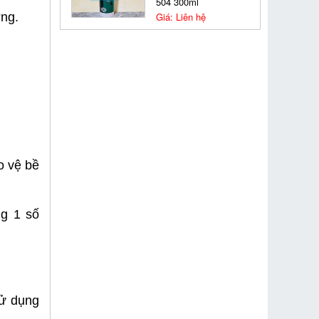
504 300ml
ờng.
Giá: Liên hệ
o vệ bề
ng 1 số
sử dụng