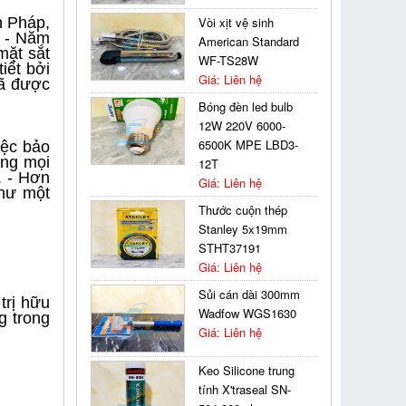
m Pháp,
Vòi xịt vệ sinh
. - Năm
American Standard
mặt sắt
WF-TS28W
iết bởi
Giá: Liên hệ
đã được
Bóng đèn led bulb
12W 220V 6000-
6500K MPE LBD3-
iệc bảo
ong mọi
12T
. - Hơn
Giá: Liên hệ
hư một
Thước cuộn thép
Stanley 5x19mm
STHT37191
Giá: Liên hệ
Sủi cán dài 300mm
trị hữu
Wadfow WGS1630
g trong
Giá: Liên hệ
Keo Silicone trung
tính X'traseal SN-