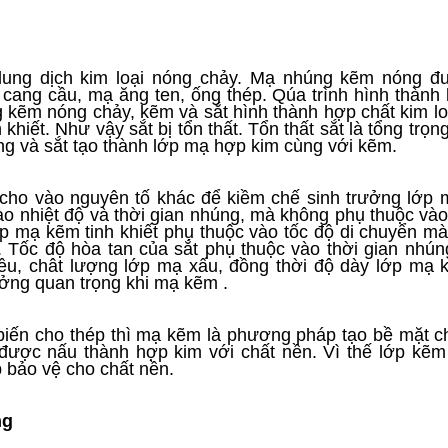
ung dịch kim loại nóng chảy. Mạ nhúng kẽm nóng đ
 cang cầu, mạ ăng ten, ống thép. Qúa trình hình thành
 kẽm nóng chảy, kẽm và sắt hình thành hợp chất kim loạ
hiết. Như vậy sắt bị tổn thất. Tổn thất sắt là tổng trọn
ứng và sắt tạo thành lớp mạ hợp kim cùng với kẽm.
 cho vào nguyên tố khác để kiềm chế sinh trưởng lớp
ào nhiệt độ và thời gian nhúng, mà không phụ thuộc vào
lớp mạ kẽm tinh khiết phụ thuộc vào tốc độ di chuyển m
. Tốc độ hòa tan của sắt phụ thuộc vào thời gian nhún
ều, chât lượng lớp mạ xấu, đồng thời độ dày lớp mạ k
ởng quan trọng khi mạ kẽm .
ổ biến cho thép thì mạ kẽm là phương pháp tạo bề mặt c
i được nấu thành hợp kim với chất nền. Vì thế lớp kẽ
p bảo vệ cho chất nền.
ng