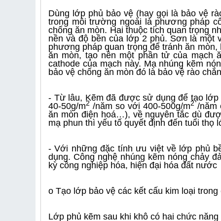
Dùng lớp phủ bảo vệ (hay gọi là bảo vệ rào
trong môi trường ngoài là phương pháp cổ
chống ăn mòn. Hai thuộc tích quan trọng nh
nền và độ bền của lớp 2 phủ. Sơn là một v
phương pháp quan trọng để tránh ăn mòn, b
ăn mòn, tạo nền một phần tử của mạch ă
cathode của mạch này. Mạ nhúng kẽm nón
bảo vệ chống ăn mòn đó là bảo vệ rào chắn
- Từ lâu, Kẽm đã được sử dụng để tạo lớp 
2
2
40-50g/m
/năm so với 400-500g/m
/năm c
ăn mòn điện hoá…), về nguyên tắc dù đư
mạ phun thì yếu tố quyết định đến tuổi thọ 
- Với những đặc tính ưu việt về lớp phủ 
dụng. Công nghệ nhúng kẽm nóng chảy đảm 
kỳ công nghiệp hóa, hiện đại hóa đất nước
o Tạo lớp bảo vệ các kết cấu kim loại tron
Lớp phủ kẽm sau khi khô có hai chức năng 