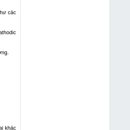
như các
athodic
ờng.
ại khác