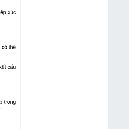
iếp xúc
 có thể
kết cấu
p trong
.