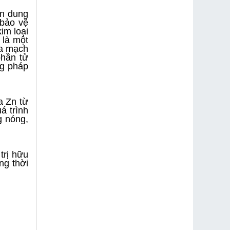
ện dung
 bảo vệ
im loại
 là một
ủa mạch
phần tử
ng pháp
a Zn từ
á trình
g nóng,
trị hữu
ng thời