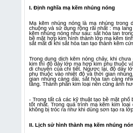
I. Định nghĩa mạ kẽm nhúng nóng
Mạ kẽm nhúng nóng là mạ nhúng trong d
chuộng và sử dụng rộng rãi nhất : mạ lang
kẽm nhúng nóng như sau: sắt hòa tan trong
bề mặt hợp kim hình thành lớp mạ kẽm tinh k
sắt mất đi khi sắt hòa tan tạo thành kẽm c
Trong dung dịch kẽm nóng chảy, khi chưa
kim thì độ dày lớp mạ hợp kim phụ thuộc v
di chuyển của chi tiết. Ngược lại, độ dày 
phụ thuộc vào nhiệt độ và thời gian nhúng
gian nhúng càng dài, sắt hòa tan càng nhi
tăng. Thành phần kim loại nền cũng ảnh hư
- Trong tất cả các kỹ thuật tạo bề mặt ph
tốt nhất. Trong quá trình mạ kẽm kim loạ
không bị tróc ra như khi dùng sơn tạo ra lớ
II. Lịch sử hình thành mạ kẽm nhúng nó