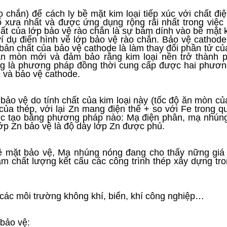
 chắn) để cách ly bề mặt kim loại tiếp xúc với chất đi
 xưa nhất và được ứng dụng rộng rãi nhất trong việc
ất của lớp bảo vệ rào chắn là sự bám dính vào bề mặt k
í dụ điển hình về lớp bảo vệ rào chắn. Bảo vệ cathode
ản chất của bảo vệ cathode là làm thay đổi phần tử c
n mòn mới và đảm bảo rằng kim loại nền trở thành 
g là phương pháp đồng thời cung cấp được hai phươ
 và bảo vệ cathode.
bảo vệ do tính chất của kim loại này (tốc độ ăn mòn củ
ủa thép, với lại Zn mang điện thế + so với Fe trong qu
ợc tạo bằng phương pháp nào: Mạ điện phân, mạ nhún
lớp Zn bảo vệ là độ dày lớp Zn được phủ.
bề mặt bảo vệ, Mạ nhúng nóng đang cho thấy nững giá 
chất lượng kết cấu các công trình thép xây dựng tro
g các môi trường không khí, biển, khí công nghiệp…
bảo vệ: