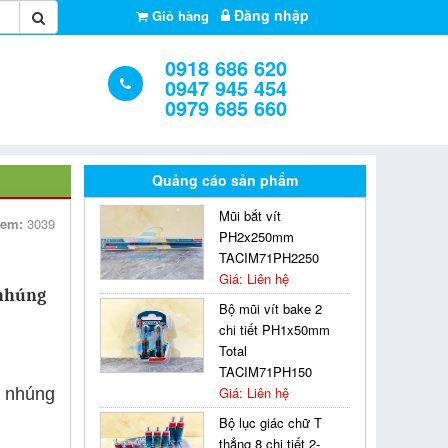
Đăng nhập
Giỏ hàng
0918 686 620
0947 945 454
0979 685 660
Quảng cáo sản phẩm
Mũi bắt vít
xem:
3039
PH2x250mm
TACIM71PH2250
Giá: Liên hệ
 nhúng
Bộ mũi vít bake 2
chi tiết PH1x50mm
Total
TACIM71PH150
Giá: Liên hệ
m nhúng
Bộ lục giác chữ T
thẳng 8 chi tiết 2-