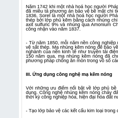
Năm 1742 khi một nhà hoá học người Pháp t
đã miêu tả phương án bảo vệ bề mặt chi t
1836, Sorel là một nhà hoá học người Ph
thép bởi lớp phủ kẽm bằng cách nhúng chi t
axit sulfuric 9% và nhúng qua Amonium C
công nhận vào năm 1837.
- Từ năm 1850, mỗi năm nền công nghiệp
vệ sắt thép. Mạ nhúng kẽm nóng để bảo về 
nghành của nền kinh tế như truyền tải điện
150 năm qua, mạ nhúng kẽm nóng đã chứn
phương pháp chống ăn mòn trong vô số các
III. Ứng dụng công nghệ mạ kẽm nóng
Với những ưu điểm nổi bật về lớp phủ bề
dụng. Công nghệ nhúng kẽm nóng chảy đảm
thời kỳ công nghiệp hóa, hiện đại hóa đất 
- Tạo lớp bảo vệ các kết cấu kim loại trong 