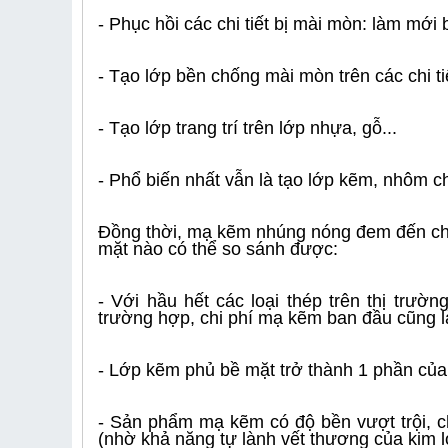
- Phục hồi các chi tiết bị mài mòn: làm mới
- Tạo lớp bền chống mài mòn trên các chi ti
-
Tạo lớp trang trí trên lớp nhựa, gỗ...
- Phổ biến nhất vẫn là tạo lớp kẽm, nhôm 
Đồng thời, mạ kẽm nhúng nóng đem đến cho
mặt nào có thể so sánh được:
- Với hầu hết các loại thép trên thị trườ
trường hợp, chi phí mạ kẽm ban đầu cũng là
- Lớp kẽm phủ bề mặt trở thành 1 phần của
- Sản phẩm mạ kẽm có độ bền vượt trội, c
(nhờ khả năng tự lành vết thương của kim l