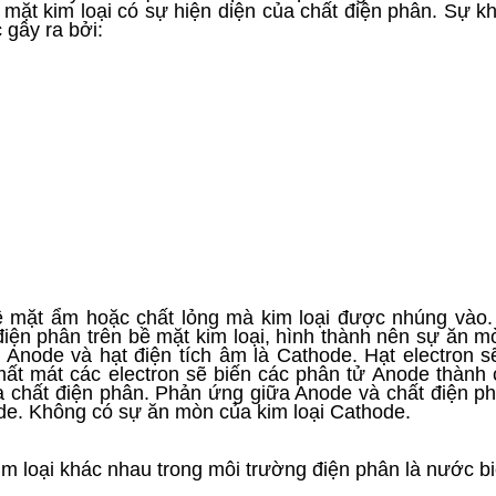
mặt kim loại có sự hiện diện của chất điện phân. Sự kh
 gây ra bởi:
ề mặt ẩm hoặc chất lỏng mà kim loại được nhúng vào.
iện phân trên bề mặt kim loại, hình thành nên sự ăn m
 Anode và hạt điện tích âm là Cathode. Hạt electron 
ất mát các electron sẽ biến các phân tử Anode thành 
a chất điện phân. Phản ứng giữa Anode và chất điện p
de. Không có sự ăn mòn của kim loại Cathode.
im loại khác nhau trong môi trường điện phân là nước bi